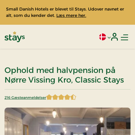
Small Danish Hotels er blevet til Stays. Udover navnet er
alt, som du kender det.
Læs mere her.
Men
Aktivt sprog: Da
Login
Stays
Ophold med halvpension på
Nørre Vissing Kro, Classic Stays
216 Gæsteanmeldelser
4,215278 af 5 stjerner