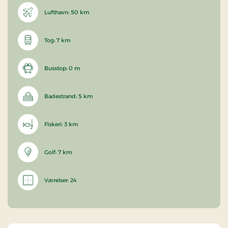
Lufthavn: 50 km
Tog: 7 km
Busstop: 0 m
Badestrand: 5 km
Fiskeri: 3 km
Golf: 7 km
Værelser: 24