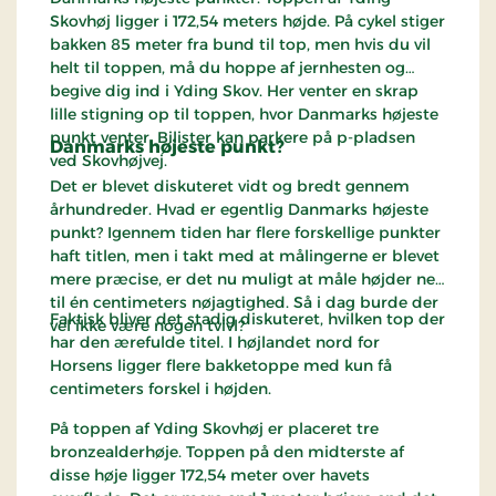
Skovhøj ligger i 172,54 meters højde. På cykel stiger
bakken 85 meter fra bund til top, men hvis du vil
helt til toppen, må du hoppe af jernhesten og
begive dig ind i Yding Skov. Her venter en skrap
lille stigning op til toppen, hvor Danmarks højeste
punkt venter. Bilister kan parkere på p-pladsen
Danmarks højeste punkt?
ved Skovhøjvej.
Det er blevet diskuteret vidt og bredt gennem
århundreder. Hvad er egentlig Danmarks højeste
punkt? Igennem tiden har flere forskellige punkter
haft titlen, men i takt med at målingerne er blevet
mere præcise, er det nu muligt at måle højder ned
til én centimeters nøjagtighed. Så i dag burde der
Faktisk bliver det stadig diskuteret, hvilken top der
vel ikke være nogen tvivl?
har den ærefulde titel. I højlandet nord for
Horsens ligger flere bakketoppe med kun få
centimeters forskel i højden.
På toppen af Yding Skovhøj er placeret tre
bronzealderhøje. Toppen på den midterste af
disse høje ligger 172,54 meter over havets