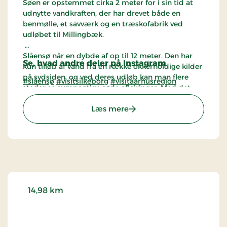
Søen er opstemmet cirka 2 meter for i sin tid at
udnytte vandkraften, der har drevet både en
benmølle, et savværk og en træskofabrik ved
udløbet til Millingbæk.
Slåensø når en dybde af op til 12 meter. Den har
Se, hvad andre deler på Instagram
kun tilløb af vand fra en række okkerholdige kilder
på sydsiden, og ved deres udløb kan man flere
#slåensø
#visitsilkeborg
#visitaarhusregion
steder se sumpagtige røde aflejringer. Med det
begrænsede vandtilløb har søen meget rent vand.
: Slåensø
Læs mere
Kilderne har i øvrigt været med til at give søen sit
navn. Oprindeligt hed den Slaugen Sø, hvor
"Slaugen" stammer fra det oldnordiske "Slagna",
der betyder "springe".
14,98 km