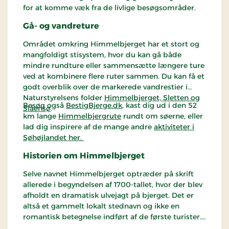
for at komme væk fra de livlige besøgsområder.
Gå- og vandreture
Området omkring Himmelbjerget har et stort og
mangfoldigt stisystem, hvor du kan gå både
mindre rundture eller sammensætte længere ture
ved at kombinere flere ruter sammen. Du kan få et
godt overblik over de markerede vandrestier i
Naturstyrelsens folder
Himmelbjerget, Sletten og
Besøg også
BestigBjerge.dk
, kast dig ud i den 52
Slåensø
.
km lange
Himmelbjergrute
rundt om søerne, eller
lad dig inspirere af de mange andre
aktiviteter i
Søhøjlandet her.
Historien om Himmelbjerget
Selve navnet Himmelbjerget optræder på skrift
allerede i begyndelsen af 1700-tallet, hvor der blev
afholdt en dramatisk ulvejagt på bjerget. Det er
altså et gammelt lokalt stednavn og ikke en
romantisk betegnelse indført af de første turister.