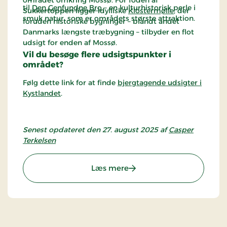
til
Den Genfundne Bro
– en kulturhistorisk perle i
Sukkertoppen ligger idylliske
Klostermølle
, der
smuk natur, som er områdets største attraktion.
foruden historiske bygninger – blandt andet
Danmarks længste træbygning – tilbyder en flot
udsigt for enden af Mossø.
Vil du besøge flere udsigtspunkter i
området?
Følg dette link for at finde
bjergtagende udsigter i
Kystlandet
.
Senest opdateret den 27. august 2025 af
Casper
Terkelsen
: Yding Skovhøj – Danmark
Læs mere