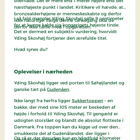
overflade. Det er mere end 1 meter højere end det
næsthøjeste punkt i landet. Kritikere vil hævde, at
bronzealderhøjene er menneskeskabte og derfor
I så fald mangler Yding Skovhøj sølle 9 centimeter
ikke naturlige. Ifølge denne tankegang skal de
for at kunne kalde sig kongerigets højeste tinde.
derfor ikke tælle med i opgørelsen.
Det er dermed en subjektiv vurdering, hvorvidt
Yding Skovhøj fortjener den ærefulde titel.
Hvad synes du?
Oplevelser i nærheden
Yding Skovhøj ligger ved porten til Søhøjlandet og
ganske tæt på
Gudenåen
.
Ikke langt fra herfra ligger
Sukkertoppen
– en
bakke, der med sine 105 meter er beskeden af
højde i forhold til Yding Skovhøj. Til gengæld er
udsigten storslået og blandt de absolut flotteste i
Danmark. Fra toppen kan du kigge ud over den
smukkeste del af Gudenålandet, der ligger i
Og så er der desuden kun en håndfuld kilometer
området omkring Mossø. For foden af