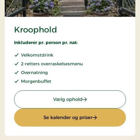
Kroophold
Inkluderer pr. person pr. nat:
Velkomstdrink
2-retters overraskelsesmenu
Overnatning
Morgenbuffet
: Kroophold
Vælg ophold
: Kroophold
Se kalender og priser