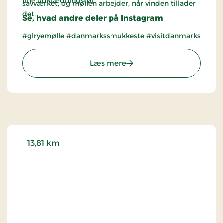
fine udklædningstøj.
savværket, og møllen arbejder, når vinden tillader
det.
Se, hvad andre deler på Instagram
#glryemølle
#danmarkssmukkeste
#visitdanmarkssmukk
: Museet på Gl. Rye Mølle
Læs mere
13,81 km