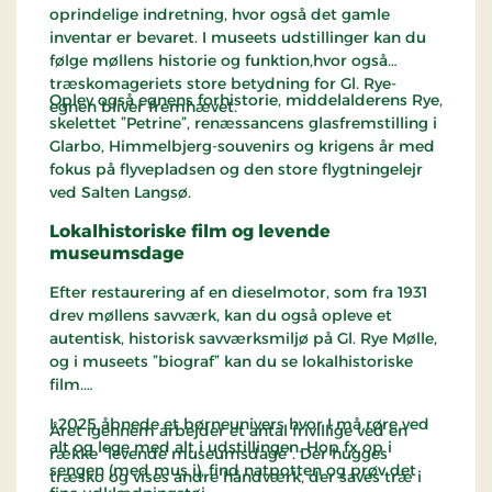
oprindelige indretning, hvor også det gamle
inventar er bevaret. I museets udstillinger kan du
følge møllens historie og funktion,hvor også
træskomageriets store betydning for Gl. Rye-
Oplev også egnens forhistorie, middelalderens Rye,
egnen bliver fremhævet.
skelettet ”Petrine”, renæssancens glasfremstilling i
Glarbo, Himmelbjerg-souvenirs og krigens år med
fokus på flyvepladsen og den store flygtningelejr
ved Salten Langsø.
Lokalhistoriske film og levende
museumsdage
Efter restaurering af en dieselmotor, som fra 1931
drev møllens savværk, kan du også opleve et
autentisk, historisk savværksmiljø på Gl. Rye Mølle,
og i museets ”biograf” kan du se lokalhistoriske
film.
I 2025 åbnede et børneunivers hvor I må røre ved
Året igennem arbejder et antal frivillige ved en
alt og lege med alt i udstillingen. Hop fx op i
række ”levende museumsdage”. Der hugges
sengen (med mus i), find natpotten og prøv det
træsko og vises andre håndværk, der saves træ i