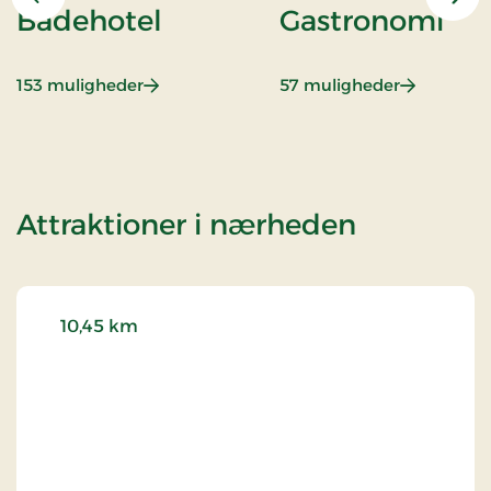
Forrige
Næs
Badehotel
Gastronomi
: Badehotel
: Gastrono
153 muligheder
57 muligheder
af Ophol
Attraktioner i nærheden
10,45 km