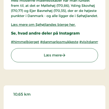
Med moderne måleredskaber har man fundet
frem til, at det er Møllehøj (170,86), Yding Skovhøj
(170,77) og Ejer Bavnehøj (170,35), der er de højeste
punkter i Danmark - og alle ligger de i Søhøjlandet.
Læs mere om Søhøjlandes bjerge her.
Se, hvad andre deler på Instagram
#himmelbjerget
#danmarkssmukkeste
#visitdanmarkss
: Himmelbjerget
Læs mere
10,65 km