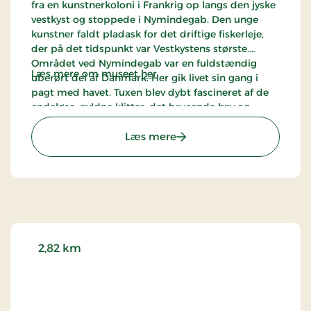
fra en kunstnerkoloni i Frankrig op langs den jyske
vestkyst og stoppede i Nymindegab. Den unge
kunstner faldt pladask for det driftige fiskerleje,
der på det tidspunkt var Vestkystens største.
Området ved Nymindegab var en fuldstændig
Læs mere om museet
her
uberørt del af Danmark. Her gik livet sin gang i
pagt med havet. Tuxen blev dybt fascineret af de
endeløse, gyldne klitter, det brusende hav og
lokalbefolkningen. For en kunstner på jagt efter
: Nymindegab Museum
motiver var det et magisk sted at lande. Siden
Læs mere
vendte Laurits Tuxen tilbage til området igen og
igen, og han grundlagde kunstnerkolonien
Nymindegabmalerne, som tiltrak kunstnere fra
København.
2,82 km