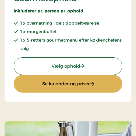
Inkluderer pr. person pr. ophold:
1 x overnatning i delt dobbeltværelse
1 x morgenbuffet
1 x 5-retters gourmetmenu efter køkkenchefens
valg
: Gourmetophold
Vælg ophold
: Gourmetophold
Se kalender og priser