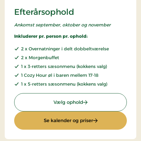
Efterårsophold
Ankomst september, oktober og november
Inkluderer pr. person pr. ophold:
2 x Overnatninger i delt dobbeltværelse
2 x Morgenbuffet
1 x 3-retters sæsonmenu (kokkens valg)
1 Cozy Hour øl i baren mellem 17-18
1 x 5-retters sæsonmenu (kokkens valg)
: Efterårsophold
Vælg ophold
: Efterårsophold
Se kalender og priser