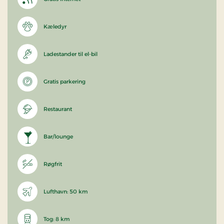
Kæledyr
Ladestander til el-bil
Gratis parkering
Restaurant
Bar/lounge
Røgfrit
Lufthavn: 50 km
Tog: 8 km