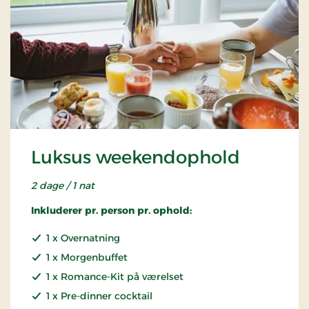
Luksus weekendophold
2 dage / 1 nat
Inkluderer pr. person pr. ophold:
1 x Overnatning
1 x Morgenbuffet
1 x Romance-Kit på værelset
1 x Pre-dinner cocktail