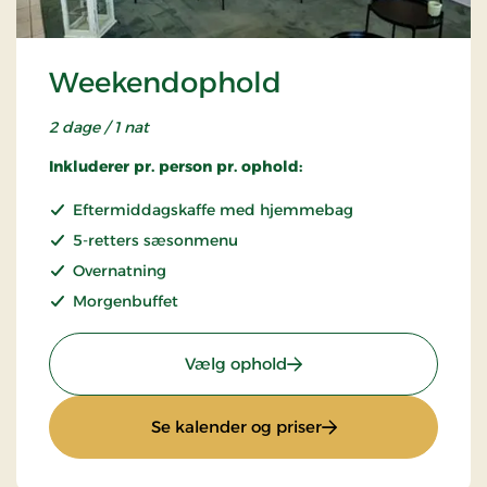
Weekendophold
2 dage / 1 nat
Inkluderer pr. person pr. ophold:
Eftermiddagskaffe med hjemmebag
5-retters sæsonmenu
Overnatning
Morgenbuffet
: Weekendophold
Vælg ophold
: Weekendophold
Se kalender og priser