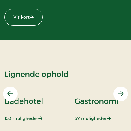
Vis kort
Lignende ophold
Forrige
Næs
Badehotel
Gastronomi
: Badehotel
: Gastrono
153 muligheder
57 muligheder