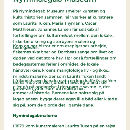
På Nymindegab Museum smelter kunsten og
kulturhistorien sammen, når værker af kunstnere
som Laurits Tuxen, Maria Thymann, Oscar
Matthiesen, Johannes Larsen får selskab af
fortællinger om kulturmødet mellem den lokale
fiskerbefolkning og storbyens malere og
Kom og hør historier om esepigernes arbejde,
badegæster.
fiskernes skæbner og Dortheas sange om livet og
døden ved det store hav. Hør også fortællinger om
badegæsternes ferier i området, de lokale
håndværkere, kroens mangfoldige liv – og ikke
mindst: malerne, der som Laurits Tuxen fandt
I frilandshaven kan du nyde en kop kaffe fra caféen
deres motiver ved fjorden, havet og blandt de
eller gå på opdagelse i den gamle savmølle, der
gæve vestjyder, som de mødte her.
emmer af historie. Børnene kan boltre sig på
legepladsen, bygge deres egen lille båd eller klæde
sig på, som de gjorde det i gamle dage.
Nymindegabmalerne
I 1879 kom kunstmaleren Laurits Tuxen på en rejse