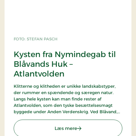
FOTO: STEFAN PASCH
Kysten fra Nymindegab til
Blåvands Huk –
Atlantvolden
Klitterne og klitheden er unikke landskabstyper,
der rummer en spændende og særegen natur.
Langs hele kysten kan man finde rester af
Atlantvolden, som den tyske besættelsesmagt
byggede under Anden Verdenskrig. Ved Blåvand,
Henne og Nymindegab er der især mange bunkere
i klitterne, og mellem Blåvand og Ho er der
: Kysten fra Nymindegab t
Læs mere
mulighed for at komme ind i en af de største