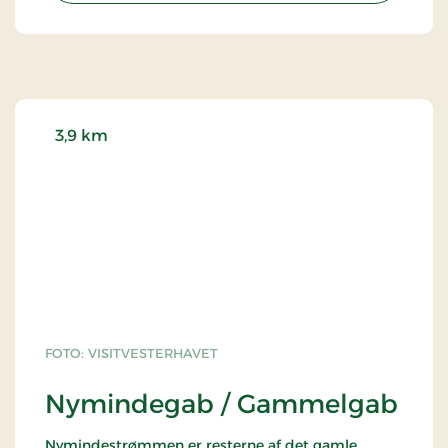
bunkere.
3,9 km
FOTO: VISITVESTERHAVET
Nymindegab / Gammelgab
Nymindestrømmen er resterne af det gamle