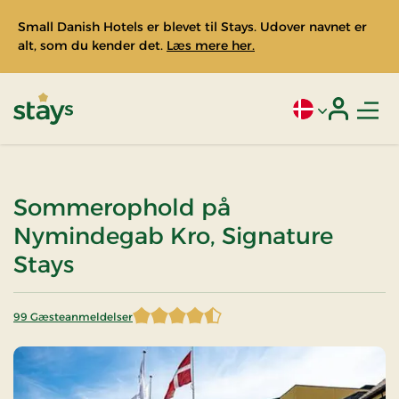
Small Danish Hotels er blevet til Stays. Udover navnet er
alt, som du kender det.
Læs mere her.
Men
Aktivt sprog: Da
Login
Stays
Sommerophold på
Nymindegab Kro, Signature
Stays
99 Gæsteanmeldelser
4,530303 af 5 stjerner