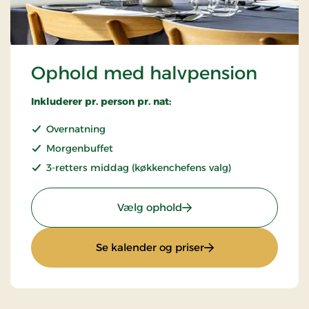
Ophold med halvpension
Inkluderer pr. person pr. nat:
Overnatning
Morgenbuffet
3-retters middag (køkkenchefens valg)
: Ophold med halvpensi
Vælg ophold
: Ophold med halvp
Se kalender og priser