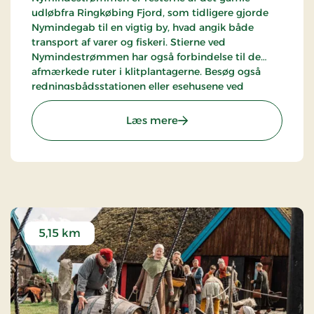
udløbfra Ringkøbing Fjord, som tidligere gjorde
Nymindegab til en vigtig by, hvad angik både
transport af varer og fiskeri. Stierne ved
Nymindestrømmen har også forbindelse til de
afmærkede ruter i klitplantagerne. Besøg også
redningsbådsstationen eller esehusene ved
Nymindegab, hvor det gamle fiskermiljø er
genskabt.
: Nymindegab / Gammelg
Læs mere
5,15 km