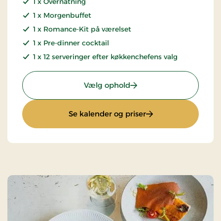
1 x Overnatning
1 x Morgenbuffet
1 x Romance-Kit på værelset
1 x Pre-dinner cocktail
1 x 12 serveringer efter køkkenchefens valg
: Luksus Gourmetophold
Vælg ophold
: Luksus Gourmetop
Se kalender og priser