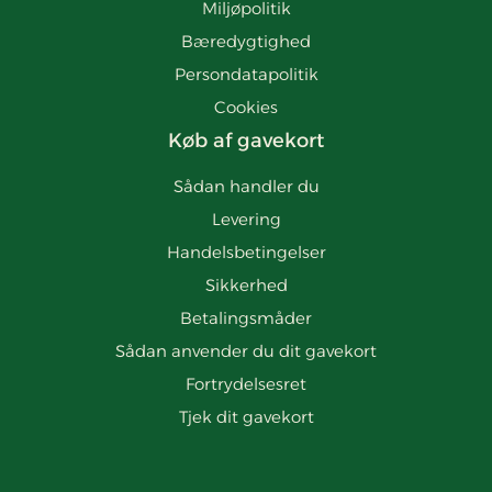
Miljøpolitik
Bæredygtighed
Persondatapolitik
Cookies
Køb af gavekort
Sådan handler du
Levering
Handelsbetingelser
Sikkerhed
Betalingsmåder
Sådan anvender du dit gavekort
Fortrydelsesret
Tjek dit gavekort