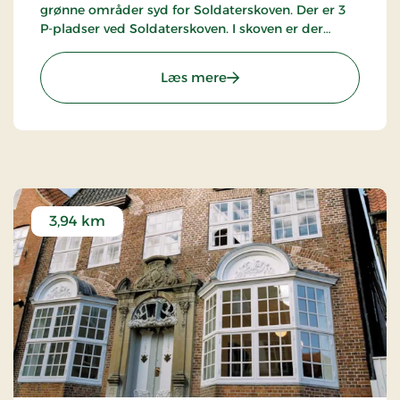
grønne områder syd for Soldaterskoven. Der er 3
P-pladser ved Soldaterskoven. I skoven er der
anlagt en vandresti for svagtseende. Der findes en
primitiv overnatningsplads med shelter, grill- og
: Soldaterskoven - Tønder
Læs mere
bålplads..
Hvis du vil ride, kan du benytte de særlige
ridestier, der er lavet i skoven.
I Nørreskoven, syd for bækken, er der indrettet en
hundeskov, hvor du må gå med din hund løs. Husk
at den skal være under fuld kontrol. I de øvrige
3,94 km
skovområder skal hunden føres i snor.