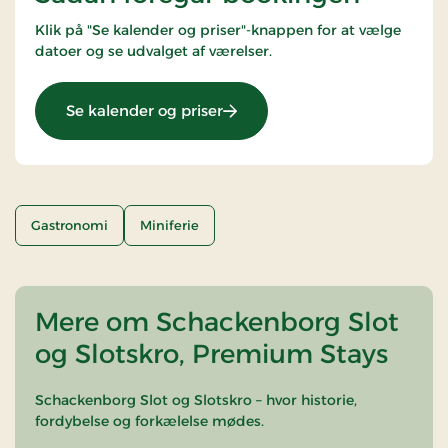
Klik på "Se kalender og priser"-knappen for at vælge
datoer og se udvalget af værelser.
: Gourmet ophold 7 servering
Se kalender og priser
Gastronomi
Miniferie
Mere om Schackenborg Slot
og Slotskro, Premium Stays
Schackenborg Slot og Slotskro – hvor historie,
fordybelse og forkælelse mødes.