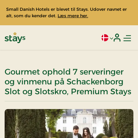
Small Danish Hotels er blevet til Stays. Udover navnet er
alt, som du kender det.
Læs mere her.
Men
Aktivt sprog: Da
Login
Stays
Gourmet ophold 7 serveringer
og vinmenu på Schackenborg
Slot og Slotskro, Premium Stays