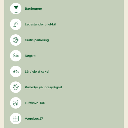
Bar/lounge
Ladestander til el-bil
Gratis parkering
Røgfrit
Lån/leje af cykel
Kæledyr på forespørgsel
Lufthavn: 106
Værelser: 27