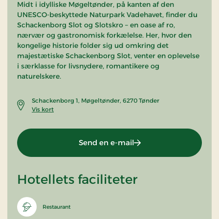
Midt i idylliske Møgeltønder, på kanten af den
UNESCO-beskyttede Naturpark Vadehavet, finder du
Schackenborg Slot og Slotskro – en oase af ro,
nærvær og gastronomisk forkælelse. Her, hvor den
kongelige historie folder sig ud omkring det
majestætiske Schackenborg Slot, venter en oplevelse
i særklasse for livsnydere, romantikere og
naturelskere.
Schackenborg 1, Møgeltønder, 6270 Tønder
Vis kort
Send en e-mail
Hotellets faciliteter
Restaurant