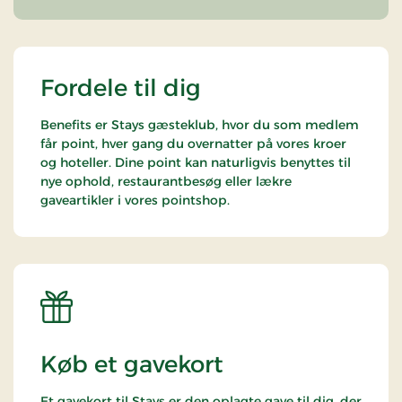
Fordele til dig
Benefits er Stays gæsteklub, hvor du som medlem
får point, hver gang du overnatter på vores kroer
og hoteller. Dine point kan naturligvis benyttes til
nye ophold, restaurantbesøg eller lækre
gaveartikler i vores pointshop.
Køb et gavekort
Et gavekort til Stays er den oplagte gave til dig, der