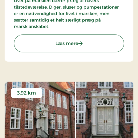
Livet på marsken bærer præg af havets
tilstedeværelse. Diger, sluser og pumpestationer
er en nødvendighed for livet i marsken, men
sætter samtidig et helt særligt præg på
marsklanskabet.
: Tøndermarsken
Læs mere
BYER
Byerne i marsken bærer præg af landskabet. De er
bygget efter de særlige forhold, som er gældende
i marsken. Tønder, Møgeltønder og Højer er bygget
på den såkaldte geest rand. En lidt højere liggende
jord, hvor mennesker kunne bo i sikkerhed for
vandet. Rudbøl og Nørremølle er de eneste byer
3,92 km
bygget på diger i Danmark.
ORDBOG
I Tøndermarsken finder man en helt særlig
ordbog. Marskens særhed breder sig nemlig også
til sproget. Der bruges helt særlig ord til at