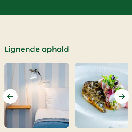
Lignende ophold
Forrige
Næs