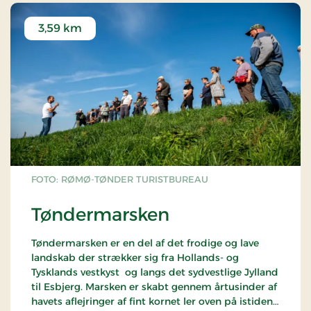
3,59 km
FOTO: RØMØ-TØNDER TURISTBUREAU
Tøndermarsken
Tøndermarsken er en del af det frodige og lave
landskab der strækker sig fra Hollands- og
Tysklands vestkyst og langs det sydvestlige Jylland
til Esbjerg. Marsken er skabt gennem årtusinder af
havets aflejringer af fint kornet ler oven på istidens