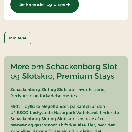
: Sæsonophold / 2 retter
Se kalender og priser
Miniferie
Mere om Schackenborg Slot
og Slotskro, Premium Stays
Schackenborg Slot og Slotskro – hvor historie,
fordybelse og forkælelse mødes.
Midt i idylliske Møgeltønder, på kanten af den
UNESCO-beskyttede Naturpark Vadehavet, finder du
Schackenborg Slot og Slotskro – en oase af ro,
nærvær og gastronomisk forkælelse. Her, hvor den
kongelige historie folder sig ud omkring det