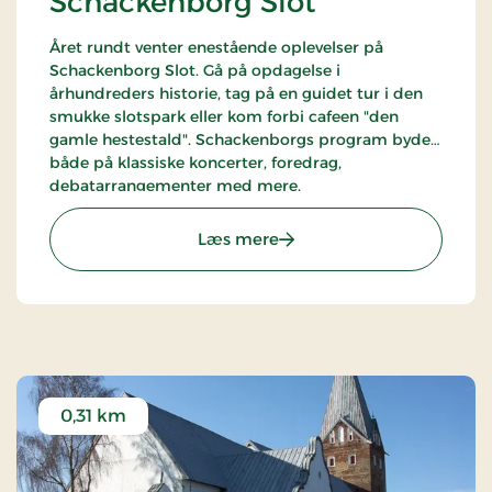
Schackenborg Slot
Året rundt venter enestående oplevelser på
Schackenborg Slot. Gå på opdagelse i
århundreders historie, tag på en guidet tur i den
smukke slotspark eller kom forbi cafeen "den
gamle hestestald". Schackenborgs program byder
både på klassiske koncerter, foredrag,
debatarrangementer med mere.
: Schackenborg Slot
Læs mere
0,31 km