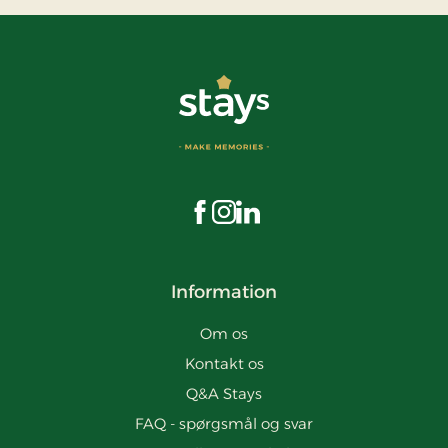
Besøg os på Facebook
Besøg os på Instagram
Besøg os på LinkedIn
Information
Om os
Kontakt os
Q&A Stays
FAQ - spørgsmål og svar