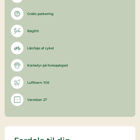
Gratis parkering
Røgfrit
Lån/leje af cykel
Kæledyr på forespørgsel
Lufthavn: 106
Værelser: 27