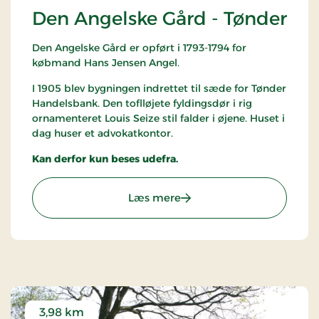
Den Angelske Gård - Tønder
Den Angelske Gård er opført i 1793-1794 for
købmand Hans Jensen Angel.
I 1905 blev bygningen indrettet til sæde for Tønder
Handelsbank. Den toflløjete fyldingsdør i rig
ornamenteret Louis Seize stil falder i øjene. Huset i
dag huser et advokatkontor.
Kan derfor kun beses udefra.
: Den Angelske Gård - Tøn
Læs mere
3,98 km