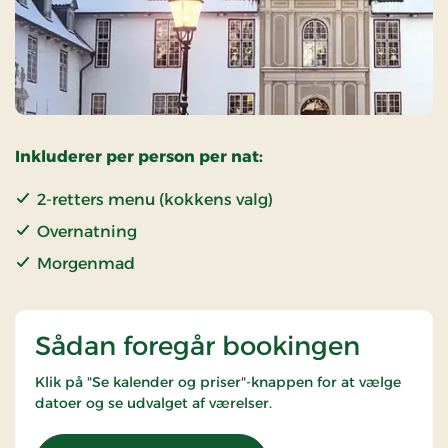
Inkluderer per person per nat:
2-retters menu (kokkens valg)
Overnatning
Morgenmad
Sådan foregår bookingen
Klik på "Se kalender og priser"-knappen for at vælge
datoer og se udvalget af værelser.