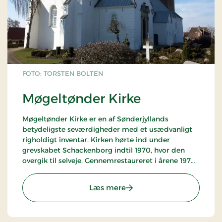
FOTO: TORSTEN BOLTEN
Møgeltønder Kirke
Møgeltønder Kirke er en af Sønderjyllands
betydeligste seværdigheder med et usædvanligt
righoldigt inventar. Kirken hørte ind under
grevskabet Schackenborg indtil 1970, hvor den
overgik til selveje. Gennemrestaureret i årene 1970-
1988. Danmarks ældste kirkeorgel. Kirken er åben
alle dage. Ved kirkelige ceremonier eller andre
: Møgeltønder Kirke
Læs mere
lejligheder kan kirken være lukket for
offentligheden..