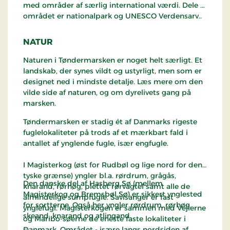
med områder af særlig international værdi. Dele af
området er nationalpark og UNESCO Verdensarv..
NATUR
Naturen i Tøndermarsken er noget helt særligt. Et
landskab, der synes vildt og ustyrligt, men som er
designet ned i mindste detalje. Læs mere om den
vilde side af naturen, og om dyrelivets gang på
marsken.
Tøndermarsken er stadig ét af Danmarks rigeste
fuglelokaliteter på trods af et mærkbart fald i
antallet af ynglende fugle, især engfugle.
I Magisterkog (øst for Rudbøl og lige nord for den
tyske grænse) yngler bl.a. rørdrum, grågås,
Den danske del af Hasberg Sø (mellem
knarand, rørhøg, plettet rørvagtel samt alle de
Magisterkog og Bremsbøl Sø) er sikkert ynglested
almindelige sumpfugle. Savisanger er fast
for sortterne. Også her yngler rørdrum, rørhøg,
ynglefugl. Magisterkogen er sammen med Vejlerne
skeand, knarand og atlingand.
og Maribo-søerne de eneste faste lokaliteter i
Danmark. Området - isære langs nordsiden af