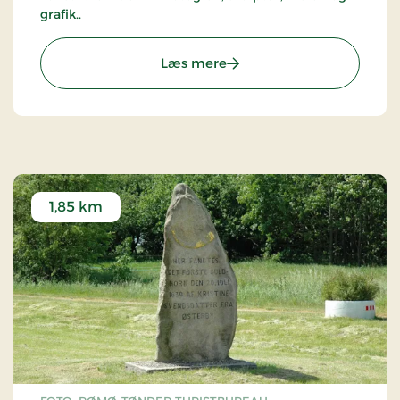
grafik..
: Galleri Strædet 9 - Tønde
Læs mere
1,85 km