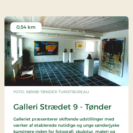
Rundvisning af grupper ved henvendelse til
kirketjener Jens Nissen, tlf. 74 73 8940 el. 40148596.
0,54 km
FOTO: RØMØ-TØNDER TURISTBUREAU
Galleri Strædet 9 - Tønder
Galleriet præsenterer skiftende udstillinger med
værker af etablerede nutidige og unge sønderjyske
kunstnere inden for fotografi, skulptur, maleri og