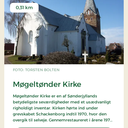
0,31 km
FOTO: TORSTEN BOLTEN
Møgeltønder Kirke
Møgeltønder Kirke er en af Sønderjyllands
betydeligste seværdigheder med et usædvanligt
righoldigt inventar. Kirken hørte ind under
grevskabet Schackenborg indtil 1970, hvor den
overgik til selveje. Gennemrestaureret i årene 1970-
1988. Danmarks ældste kirkeorgel. Kirken er åben