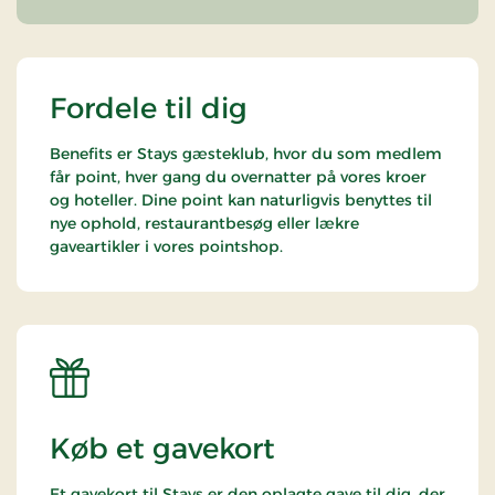
Fordele til dig
Benefits er Stays gæsteklub, hvor du som medlem
får point, hver gang du overnatter på vores kroer
og hoteller. Dine point kan naturligvis benyttes til
nye ophold, restaurantbesøg eller lækre
gaveartikler i vores pointshop.
Køb et gavekort
Et gavekort til Stays er den oplagte gave til dig, der