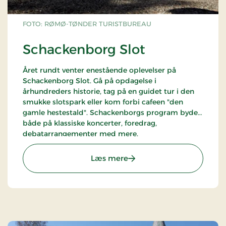
FOTO: RØMØ-TØNDER TURISTBUREAU
Schackenborg Slot
Året rundt venter enestående oplevelser på
Schackenborg Slot. Gå på opdagelse i
århundreders historie, tag på en guidet tur i den
smukke slotspark eller kom forbi cafeen "den
gamle hestestald". Schackenborgs program byder
både på klassiske koncerter, foredrag,
debatarrangementer med mere.
: Schackenborg Slot
Læs mere