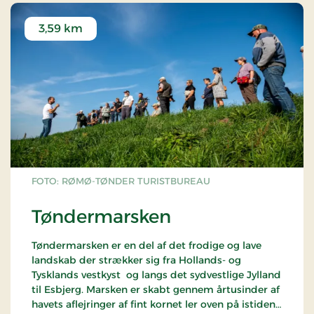
3,59 km
FOTO: RØMØ-TØNDER TURISTBUREAU
Tøndermarsken
Tøndermarsken er en del af det frodige og lave
landskab der strækker sig fra Hollands- og
Tysklands vestkyst og langs det sydvestlige Jylland
til Esbjerg. Marsken er skabt gennem årtusinder af
havets aflejringer af fint kornet ler oven på istidens