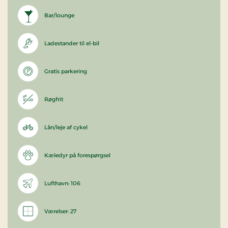
Bar/lounge
Ladestander til el-bil
Gratis parkering
Røgfrit
Lån/leje af cykel
Kæledyr på forespørgsel
Lufthavn: 106
Værelser: 27