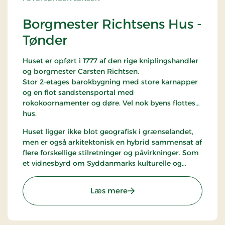
Borgmester Richtsens Hus -
Tønder
Huset er opført i 1777 af den rige kniplingshandler
og borgmester Carsten Richtsen.
Stor 2-etages barokbygning med store karnapper
og en flot sandstensportal med
rokokoornamenter og døre. Vel nok byens flotteste
hus.
Huset ligger ikke blot geografisk i grænselandet,
men er også arkitektonisk en hybrid sammensat af
flere forskellige stilretninger og påvirkninger. Som
et vidnesbyrd om Syddanmarks kulturelle og
arkitektoniske udvikling er den ikke bare af
regional, men også af national betydning og som
: Borgmester Richtsens Hu
Læs mere
sådan umistelig for den danske kulturarv..
Kan kun ses udefra..