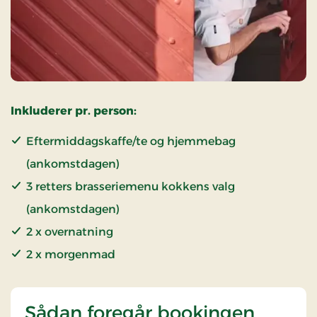
Inkluderer pr. person:
Eftermiddagskaffe/te og hjemmebag
(ankomstdagen)
3 retters brasseriemenu kokkens valg
(ankomstdagen)
2 x overnatning
2 x morgenmad
Sådan foregår bookingen