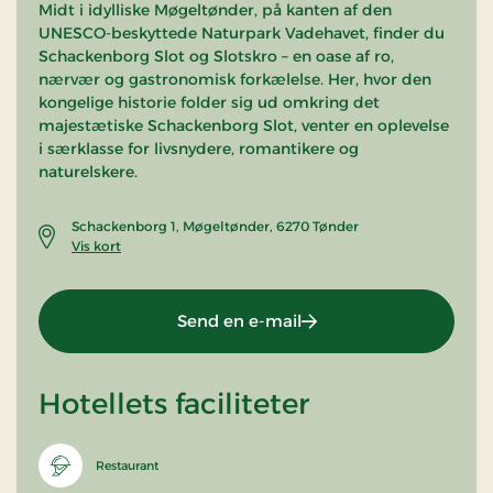
Midt i idylliske Møgeltønder, på kanten af den
UNESCO-beskyttede Naturpark Vadehavet, finder du
Schackenborg Slot og Slotskro – en oase af ro,
nærvær og gastronomisk forkælelse. Her, hvor den
kongelige historie folder sig ud omkring det
majestætiske Schackenborg Slot, venter en oplevelse
i særklasse for livsnydere, romantikere og
naturelskere.
Schackenborg 1, Møgeltønder, 6270 Tønder
Vis kort
Send en e-mail
Hotellets faciliteter
Restaurant