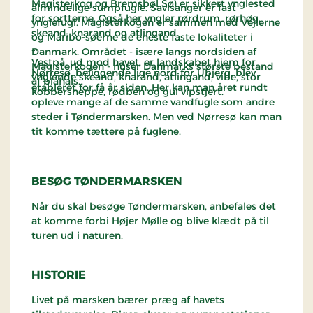
Magisterkog og Bremsbøl Sø) er sikkert ynglested
almindelige sumpfugle. Savisanger er fast
for sortterne. Også her yngler rørdrum, rørhøg,
ynglefugl. Magisterkogen er sammen med Vejlerne
skeand, knarand og atlingand.
og Maribo-søerne de eneste faste lokaliteter i
Danmark. Området - isære langs nordsiden af
Vestpå, ud mod havet, er landskabet hjem for
Magisterkogen - huser Danmarks største bestand
Nørresø, beliggende lige nord for Ubjerg, blev
ynglende skeand, knarand, atlingand, vibe, stor
af blåhals.
etableret for få år siden. Her kan man året rundt
kobbersneppe, rødben og gul vipstjert.
opleve mange af de samme vandfugle som andre
steder i Tøndermarsken. Men ved Nørresø kan man
tit komme tættere på fuglene.
BESØG TØNDERMARSKEN
Når du skal besøge Tøndermarsken, anbefales det
at komme forbi Højer Mølle og blive klædt på til
turen ud i naturen.
HISTORIE
Livet på marsken bærer præg af havets