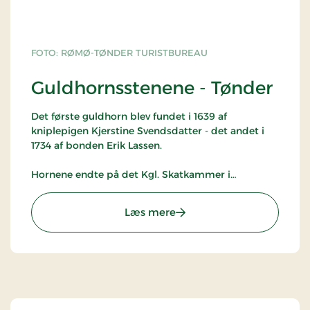
FOTO: RØMØ-TØNDER TURISTBUREAU
Guldhornsstenene - Tønder
Det første guldhorn blev fundet i 1639 af
kniplepigen Kjerstine Svendsdatter - det andet i
1734 af bonden Erik Lassen.
Hornene endte på det Kgl. Skatkammer i
København, men blev i 1802 stjålet herfra og
omsmeltet.
: Guldhornsstenene - Tønd
Læs mere
I 1909 rejste Grev Schack en mindesten på de to
findesteder.
Kopier af guldhornene kan ses på Tønder Museum.