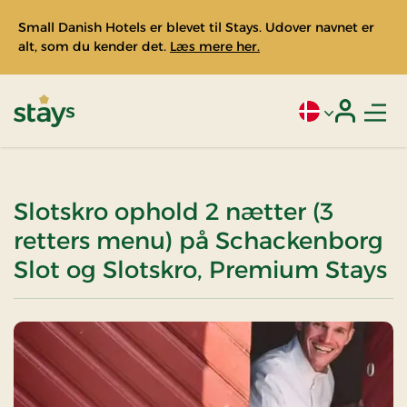
Small Danish Hotels er blevet til Stays. Udover navnet er
alt, som du kender det.
Læs mere her.
Men
Aktivt sprog: Da
Login
Stays
Slotskro ophold 2 nætter (3
retters menu) på Schackenborg
Slot og Slotskro, Premium Stays