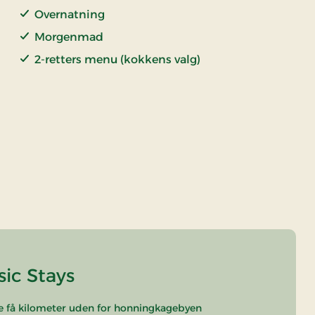
Overnatning
Morgenmad
2-retters menu (kokkens valg)
sic Stays
gle få kilometer uden for honningkagebyen