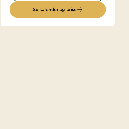
: Ophold med halvpens
Se kalender og priser