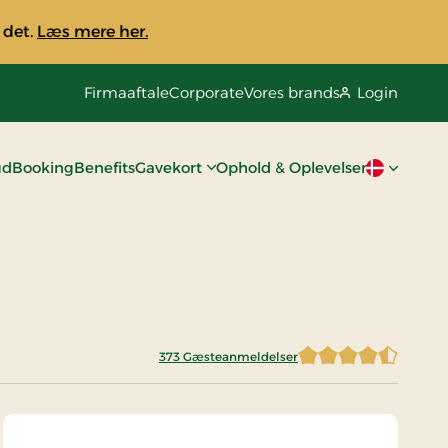
 det.
Læs mere her.
Firmaaftale
Corporate
Vores brands
Login
ud
Booking
Benefits
Gavekort
Ophold & Oplevelser
Aktivt spro
373 Gæsteanmeldelser
4,5978