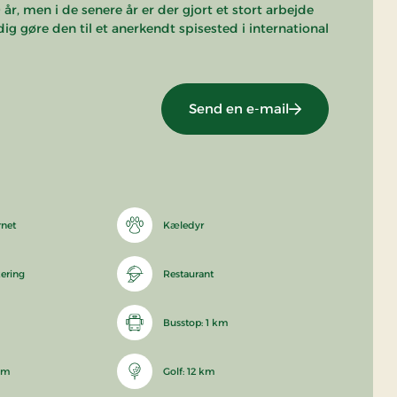
0 år, men i de senere år er der gjort et stort arbejde
g gøre den til et anerkendt spisested i international
Send en e-mail
rnet
Kæledyr
kering
Restaurant
Busstop: 1 km
 km
Golf: 12 km