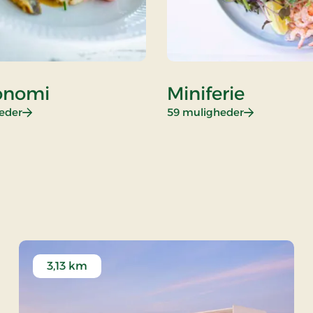
onomi
Miniferie
: Gastronomi
: Miniferie
eder
59 muligheder
s Miniferie
3,13 km