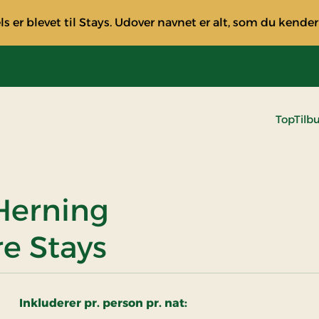
s er blevet til Stays. Udover navnet er alt, som du kender
TopTilb
 Herning
re Stays
Inkluderer pr. person pr. nat: