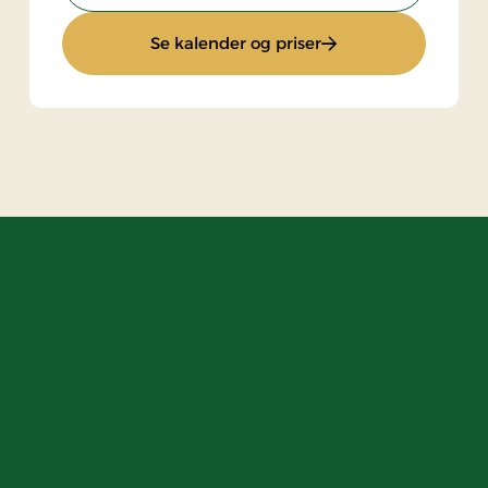
vpension
: Superophold
Se kalender og priser