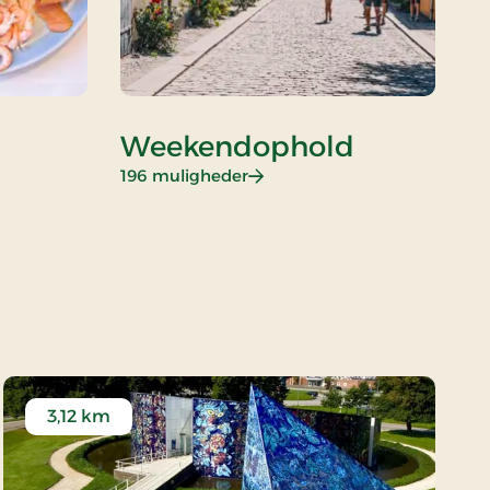
Weekendophold
K
: Weekendophold
196 muligheder
26
3,12 km