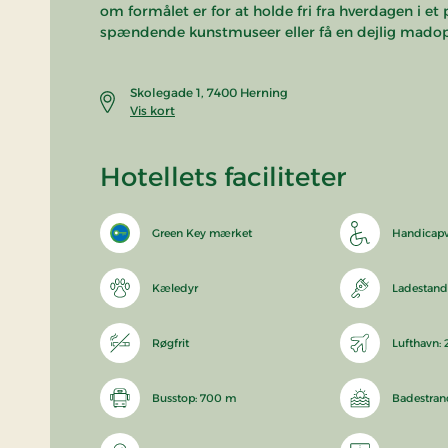
om formålet er for at holde fri fra hverdagen i et
spændende kunstmuseer eller få en dejlig madopl
Skolegade 1, 7400 Herning
Vis kort
Hotellets faciliteter
Green Key mærket
Handicapv
Kæledyr
Ladestander
Røgfrit
Lufthavn:
Busstop: 700 m
Badestran