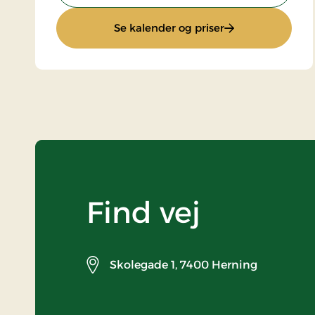
: Ophold med hal
Se kalender og priser
Find vej
Skolegade 1,
7400 Herning