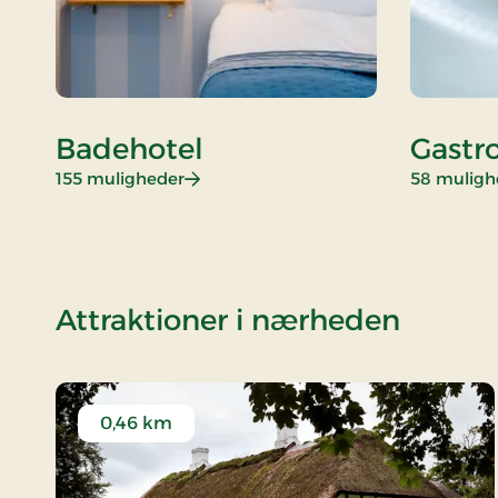
Badehotel
Gastr
: Badehotel
155 muligheder
58 muligh
af Stay
Attraktioner i nærheden
0,46 km