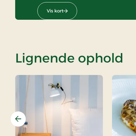
Vis kort
Lignende ophold
Forrige