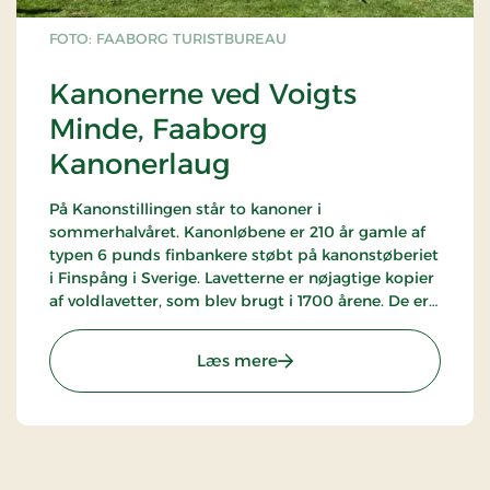
FOTO: FAABORG TURISTBUREAU
Kanonerne ved Voigts
Minde, Faaborg
Kanonerlaug
På Kanonstillingen står to kanoner i
sommerhalvåret. Kanonløbene er 210 år gamle af
typen 6 punds finbankere støbt på kanonstøberiet
i Finspång i Sverige. Lavetterne er nøjagtige kopier
af voldlavetter, som blev brugt i 1700 årene. De er
udført af egetræ og malet med den originale
maling i det farver rød/gul, som brugtes af den
: Kanonerne ved Voigts M
Læs mere
oldenburgske kongehus. Faaborg Kanonerlaugs
medlemmer er iklædt uniformer, som blev
anvendt af Dansk Artillerikorps omkring år 1800.
Se aktiviteter fra Faaborg Kanonerlaugs
hjemmeside!