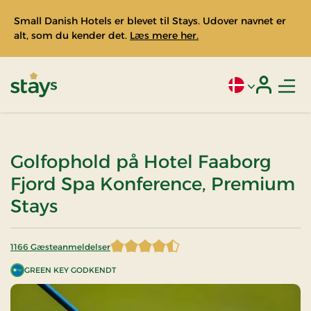
Small Danish Hotels er blevet til Stays. Udover navnet er
alt, som du kender det.
Læs mere her.
Men
Aktivt sprog: Da
Login
Stays
Golfophold på Hotel Faaborg
Fjord Spa Konference, Premium
Stays
1166 Gæsteanmeldelser
4,212693 af 5 stjerner
GREEN KEY GODKENDT