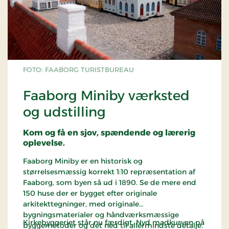
FOTO: FAABORG TURISTBUREAU
Faaborg Miniby værksted
og udstilling
Kom og få en sjov, spændende og lærerig
oplevelse.
Faaborg Miniby er en historisk og
størrelsesmæssig korrekt 1:10 repræsentation af
Faaborg, som byen så ud i 1890. Se de mere end
150 huse der er bygget efter originale
arkitekttegninger, med originale
bygningsmaterialer og håndværksmæssige
Kirkebyggeriet står nu færdigt. Nyd madkurven på
byggemetoder og det ned til allermindste detalje.