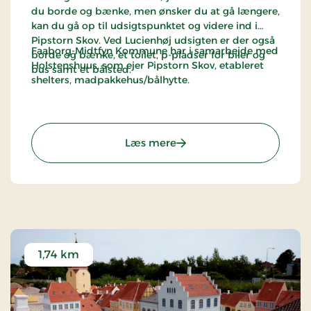
du borde og bænke, men ønsker du at gå længere,
kan du gå op til udsigtspunktet og videre ind i
Pipstorn Skov. Ved Lucienhøj udsigten er der også
Faaborg-Midtfyn Kommune har i samarbejde med
borde og bænke, et toilet, p-pladser for biler og
Holstenshuus, som ejer Pipstorn Skov, etableret
bus samt et bålsted.
shelters, madpakkehus/bålhytte.
: Jernbanestien; Faaborg -
Læs mere
1,74 km