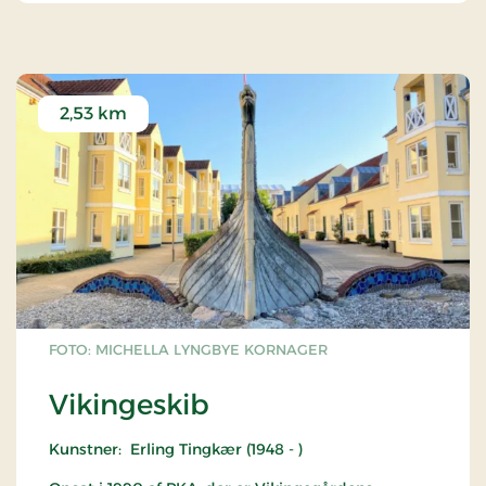
særudstillinger er der gratis kreative aktiviteter i
Vinterhaven, hvor der også er udgang til museets
hyggelige have, som kan nydes året rundt.
2,53 km
FOTO: MICHELLA LYNGBYE KORNAGER
Vikingeskib
Kunstner: Erling Tingkær (1948 - )