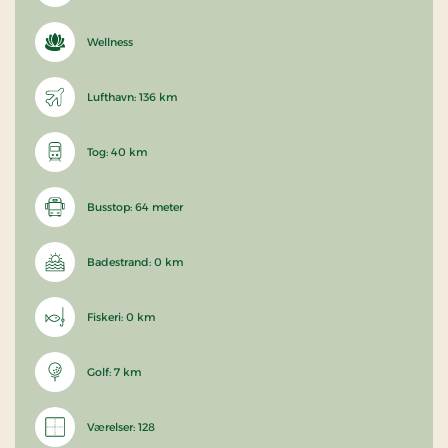
Wellness
Lufthavn: 136 km
Tog: 40 km
Busstop: 64 meter
Badestrand: 0 km
Fiskeri: 0 km
Golf: 7 km
Værelser: 128