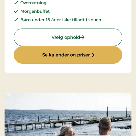
Overnatning
Morgenbuffet
Børn under 16 år er ikke tilladt i spaen.
: Spa og wellnessophold
Vælg ophold
: Spa og wellnessop
Se kalender og priser