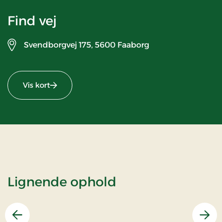
Find vej
Svendborgvej 175,
5600 Faaborg
Vis kort
Lignende ophold
Forrige
Næs