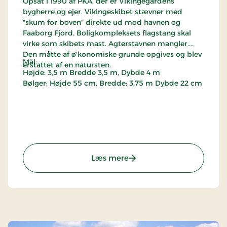
Opsat i 1990 af PKA, der er Vikingegårdens
bygherre og ejer. Vikingeskibet stævner med
"skum for boven" direkte ud mod havnen og
Faaborg Fjord. Boligkompleksets flagstang skal
virke som skibets mast. Agterstavnen mangler.
Den måtte af ø'konomiske grunde opgives og blev
Mål:
erstattet af en natursten.
Højde: 3,5 m Bredde 3,5 m, Dybde 4 m
Bølger: Højde 55 cm, Bredde: 3,75 m Dybde 22 cm
: Vikingeskib
Læs mere