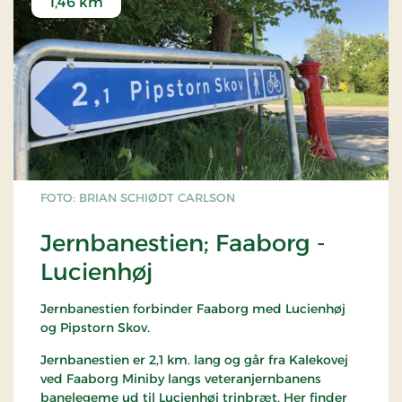
1,46 km
FOTO: BRIAN SCHIØDT CARLSON
Jernbanestien; Faaborg -
Lucienhøj
Jernbanestien forbinder Faaborg med Lucienhøj
og Pipstorn Skov.
Jernbanestien er 2,1 km. lang og går fra Kalekovej
ved Faaborg Miniby langs veteranjernbanens
banelegeme ud til Lucienhøj trinbræt. Her finder