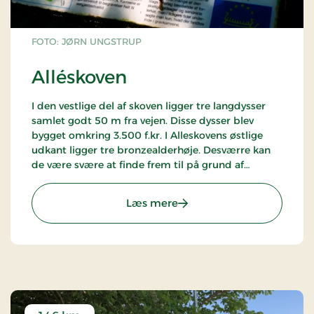
FOTO: JØRN UNGSTRUP
Alléskoven
I den vestlige del af skoven ligger tre langdysser
samlet godt 50 m fra vejen. Disse dysser blev
bygget omkring 3.500 f.kr. I Alleskovens østlige
udkant ligger tre bronzealderhøje. Desværre kan
de være svære at finde frem til på grund af
skovvæksten. Følg stendiget. Få meter inde i
skoven ser man gravhøjene.
: Alléskoven
Læs mere