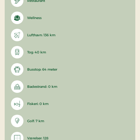
Restaurant
Wellness
Lufthavn: 136 km
Tog: 40 km
Busstop: 64 meter
Badestrand: 0 km
Fiskeri: 0 km
Golf: 7 km
Værelser: 128