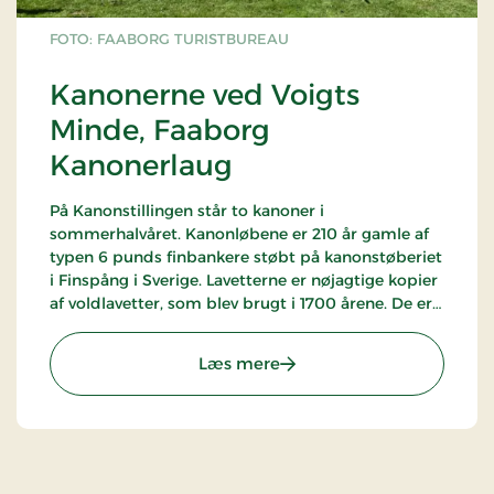
FOTO: FAABORG TURISTBUREAU
Kanonerne ved Voigts
Minde, Faaborg
Kanonerlaug
På Kanonstillingen står to kanoner i
sommerhalvåret. Kanonløbene er 210 år gamle af
typen 6 punds finbankere støbt på kanonstøberiet
i Finspång i Sverige. Lavetterne er nøjagtige kopier
af voldlavetter, som blev brugt i 1700 årene. De er
udført af egetræ og malet med den originale
maling i det farver rød/gul, som brugtes af den
: Kanonerne ved Voigts M
Læs mere
oldenburgske kongehus. Faaborg Kanonerlaugs
medlemmer er iklædt uniformer, som blev
anvendt af Dansk Artillerikorps omkring år 1800.
Se aktiviteter fra Faaborg Kanonerlaugs
hjemmeside!