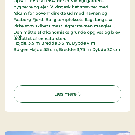
Opsat i 1990 af PKA, der er Vikingegårdens
bygherre og ejer. Vikingeskibet stævner med
"skum for boven" direkte ud mod havnen og
Faaborg Fjord. Boligkompleksets flagstang skal
virke som skibets mast. Agterstavnen mangler.
Den måtte af ø'konomiske grunde opgives og blev
Mål:
erstattet af en natursten.
Højde: 3,5 m Bredde 3,5 m, Dybde 4 m
Bølger: Højde 55 cm, Bredde: 3,75 m Dybde 22 cm
: Vikingeskib
Læs mere