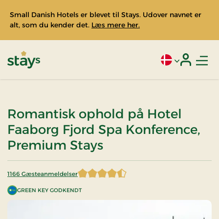
Small Danish Hotels er blevet til Stays. Udover navnet er
alt, som du kender det.
Læs mere her.
Men
Aktivt sprog: Da
Login
Stays
Romantisk ophold på Hotel
Faaborg Fjord Spa Konference,
Premium Stays
1166 Gæsteanmeldelser
4,212693 af 5 stjerner
GREEN KEY GODKENDT