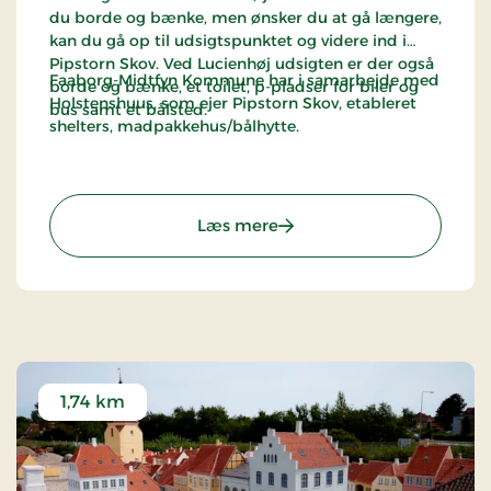
du borde og bænke, men ønsker du at gå længere,
kan du gå op til udsigtspunktet og videre ind i
Pipstorn Skov. Ved Lucienhøj udsigten er der også
Faaborg-Midtfyn Kommune har i samarbejde med
borde og bænke, et toilet, p-pladser for biler og
Holstenshuus, som ejer Pipstorn Skov, etableret
bus samt et bålsted.
shelters, madpakkehus/bålhytte.
: Jernbanestien; Faaborg -
Læs mere
1,74 km