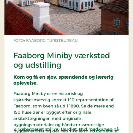
FOTO: FAABORG TURISTBUREAU
Faaborg Miniby værksted
og udstilling
Kom og få en sjov, spændende og lærerig
oplevelse.
Faaborg Miniby er en historisk og
størrelsesmæssig korrekt 1:10 repræsentation af
Faaborg, som byen så ud i 1890. Se de mere end
150 huse der er bygget efter originale
arkitekttegninger, med originale
bygningsmaterialer og håndværksmæssige
Kirkebyggeriet står nu færdigt. Nyd madkurven på
byggemetoder og det ned til allermindste detalje.