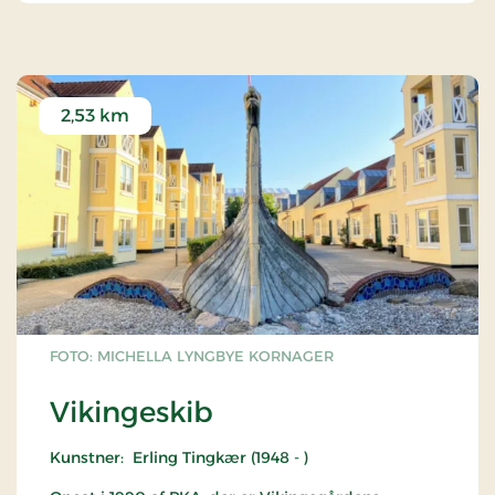
særudstillinger er der gratis kreative aktiviteter i
Vinterhaven, hvor der også er udgang til museets
hyggelige have, som kan nydes året rundt.
2,53 km
FOTO: MICHELLA LYNGBYE KORNAGER
Vikingeskib
Kunstner: Erling Tingkær (1948 - )