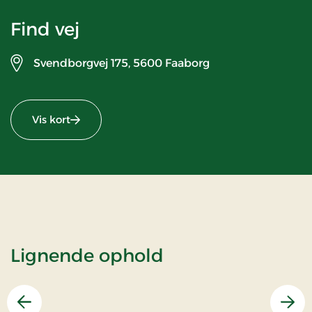
Find vej
Svendborgvej 175,
5600 Faaborg
Vis kort
Lignende ophold
Forrige
Næs