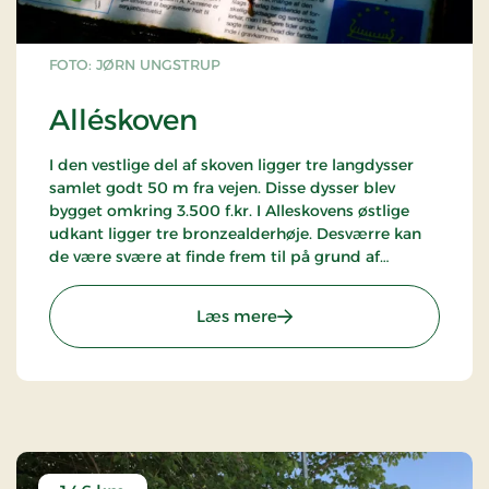
FOTO: JØRN UNGSTRUP
Alléskoven
I den vestlige del af skoven ligger tre langdysser
samlet godt 50 m fra vejen. Disse dysser blev
bygget omkring 3.500 f.kr. I Alleskovens østlige
udkant ligger tre bronzealderhøje. Desværre kan
de være svære at finde frem til på grund af
skovvæksten. Følg stendiget. Få meter inde i
skoven ser man gravhøjene.
: Alléskoven
Læs mere