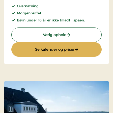
Overnatning
Morgenbuffet
Børn under 16 år er ikke tilladt i spaen.
: Spa og wellnessophold
Vælg ophold
: Spa og wellnessop
Se kalender og priser