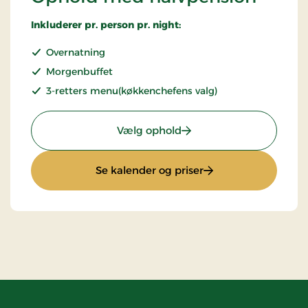
Inkluderer pr. person pr. night:
Overnatning
Morgenbuffet
3-retters menu(køkkenchefens valg)
: Ophold med halvpensi
Vælg ophold
: Ophold med halvp
Se kalender og priser