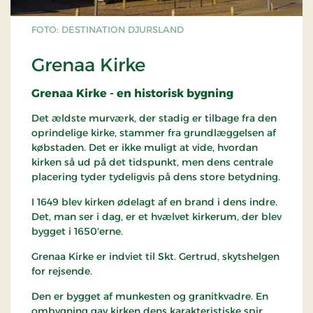
FOTO: DESTINATION DJURSLAND
Grenaa Kirke
Grenaa Kirke - en historisk bygning
Det ældste murværk, der stadig er tilbage fra den
oprindelige kirke, stammer fra grundlæggelsen af ​​
købstaden. Det er ikke muligt at vide, hvordan
kirken så ud på det tidspunkt, men dens centrale
placering tyder tydeligvis på dens store betydning.
I 1649 blev kirken ødelagt af en brand i dens indre.
Det, man ser i dag, er et hvælvet kirkerum, der blev
bygget i 1650'erne.
Grenaa Kirke er indviet til Skt. Gertrud, skytshelgen
for rejsende.
Den er bygget af munkesten og granitkvadre. En
ombygning gav kirken dens karakteristiske spir