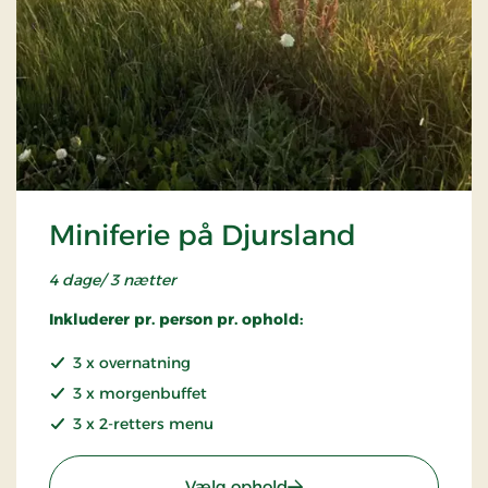
Miniferie på Djursland
4 dage/ 3 nætter
Inkluderer pr. person pr. ophold:
3 x overnatning
3 x morgenbuffet
3 x 2-retters menu
: Miniferie på Djursland
Vælg ophold