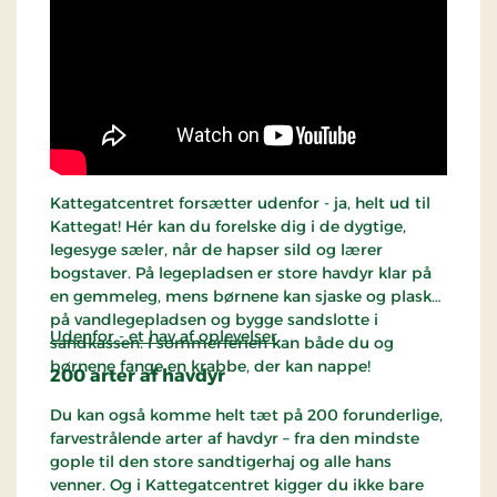
Kattegatcentret forsætter udenfor - ja, helt ud til
Kattegat! Hér kan du forelske dig i de dygtige,
legesyge sæler, når de hapser sild og lærer
bogstaver. På legepladsen er store havdyr klar på
en gemmeleg, mens børnene kan sjaske og plaske
på vandlegepladsen og bygge sandslotte i
Udenfor - et hav af oplevelser
.
sandkassen. I sommerferien kan både du og
børnene fange en krabbe, der kan nappe!
200 arter af havdyr
Du kan også komme helt tæt på 200 forunderlige,
farvestrålende arter af havdyr – fra den mindste
gople til den store sandtigerhaj og alle hans
venner. Og i Kattegatcentret kigger du ikke bare