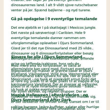
dinosaurernes land. I alt 9 vildt sjove rutschebaner
venter på jer. Spænd bøjlerne – og nyd turene.
Gå på opdagelse i 9 eventyrlige temalande
Det ene øjeblik er I på skattejagt i Mexicos jungle.
Det næste på sørøvertogt i Caribien. Hele 9
eventyrlige temalande danner rammen om
uforglemmelige oplevelser i Djurs Sommerland.
Glæd jer til det nye Dinosaurland med 25 vilde
dinosaurer og 6 dinosaurforlystelser eller besøg
Sjovere for alle i Djurs Sommerland
Bondegårdsland med kvækkende frøer, øffende
grise og tøffende traktorer, hvor selv de
Med mere end 60 forlystelser, et væld af
allermindste kan være med. Fortsæt eventyret i
legepladser og masser af grønne oaser er Djurs
Piratland, Vikingeland, Wild Asia, Westernland eller
Sommerland bare sjovere for alle. Her er plads til
Mexicoland – og husk et pjaskvådt smut forbi det
at røre sig, plads til at lege, plads til at slappe af og
kæmpestore Vandland. Der er masser at udforske,
plads til at nyde hinandens gode selskab – både
så husk at pakke eventyrlysten!
når solen skinner, og regnen drypper. Der er
Magisk Halloween i efterårsferien – og
oplevelser til flere dage. Og når sulten melder sig,
Djurs Sommerland After Dark
er der lækkerier for enhver smag. Uanset om I er til
saftige burgere, lækre buffeter, salater eller hurtige
I efterårsferien venter flere uhyggeligt sjove