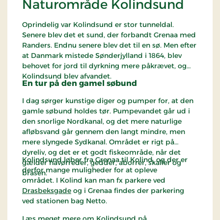
Naturområde Kolindsund
Oprindelig var Kolindsund er stor tunneldal.
Senere blev det et sund, der forbandt Grenaa med
Randers. Endnu senere blev det til en sø. Men efter
at Danmark mistede Sønderjylland i 1864, blev
behovet for jord til dyrkning mere påkrævet, og
Kolindsund blev afvandet.
En tur på den gamel søbund
I dag sørger kunstige diger og pumper for, at den
gamle søbund holdes tør. Pumpevandet går ud i
den snorlige Nordkanal, og det mere naturlige
afløbsvand går gennem den langt mindre, men
mere slyngede Sydkanal. Området er rigt på
dyreliv, og det er et godt fiskeområde, når det
Kolindsund løber fra Grenaa til Kolind, og der er
gælder havørreder, gedder, aborrer, skaller og
derfor mange muligheder for at opleve
brasen.
området. I Kolind kan man fx parkere ved
Drasbeksgade
og i Grenaa findes der parkering
ved stationen bag Netto.
Læs meget mere om Kolindsund på