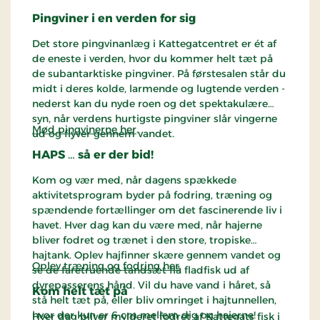
Pingviner i en verden for sig
Det store pingvinanlæg i Kattegatcentret er ét af
de eneste i verden, hvor du kommer helt tæt på
de subantarktiske pingviner. På førstesalen står du
midt i deres kolde, larmende og lugtende verden -
nederst kan du nyde roen og det spektakulære
syn, når verdens hurtigste pingviner slår vingerne
Mød pingvinerne her
.
ud og flyver gennem vandet.
HAPS … så er der bid!
Kom og vær med, når dagens spækkede
aktivitetsprogram byder på fodring, træning og
spændende fortællinger om det fascinerende liv i
havet. Hver dag kan du være med, når hajerne
bliver fodret og trænet i den store, tropiske
hajtank. Oplev hajfinner skære gennem vandet og
Oplev træning og fodring her
.
se de faretruende tandsæt flå fladfisk ud af
dyrepasserens hånd. Vil du have vand i håret, så
Kom helt tæt på
stå helt tæt på, eller bliv omringet i hajtunnellen,
hvor der kun er 6 cm mellem dig og hajerne!
Hver dag bliver mylderet fodret af Kattegats fisk i