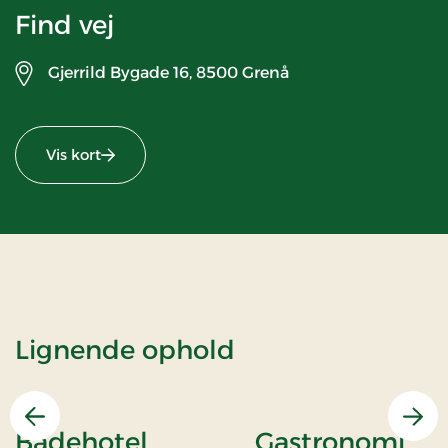
Find vej
Gjerrild Bygade 16,
8500 Grenå
Vis kort
Lignende ophold
Forrige
Næs
Badehotel
Gastronomi