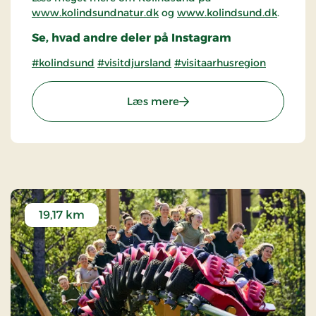
www.kolindsundnatur.dk
og
www.kolindsund.dk
.
Se, hvad andre deler på Instagram
#kolindsund
#visitdjursland
#visitaarhusregion
: Naturområde Kolindsun
Læs mere
19,17 km