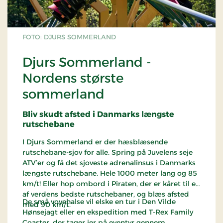
FOTO: DJURS SOMMERLAND
Djurs Sommerland -
Nordens største
sommerland
Bliv skudt afsted i Danmarks længste
rutschebane
I Djurs Sommerland er der hæsblæsende
rutschebane-sjov for alle. Spring på Juvelens seje
ATV’er og få det sjoveste adrenalinsus i Danmarks
længste rutschebane. Hele 1000 meter lang og 85
km/t! Eller hop ombord i Piraten, der er kåret til en
af verdens bedste rutschebaner, og blæs afsted
De små vovehalse vil elske en tur i Den Vilde
med 90 km/t.
Hønsejagt eller en ekspedition med T-Rex Family
Coaster, der tager jer på eventyr gennem