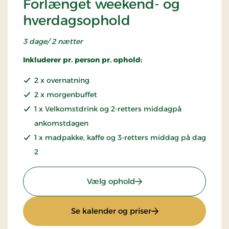
Forlænget weekend- og
hverdagsophold
3 dage/ 2 nætter
Inkluderer pr. person pr. ophold:
2 x overnatning
2 x morgenbuffet
1 x Velkomstdrink og 2-retters middagpå
ankomstdagen
1 x madpakke, kaffe og 3-retters middag på dag
2
: Forlænget weekend- o
Vælg ophold
: Forlænget weeken
Se kalender og priser