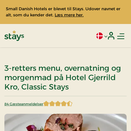
Small Danish Hotels er blevet til Stays. Udover navnet er
alt, som du kender det.
Læs mere her.
Men
Aktivt sprog: Da
Login
Stays
3-retters menu, overnatning og
morgenmad på Hotel Gjerrild
Kro, Classic Stays
84 Gæsteanmeldelser
4,666667 af 5 stjerner