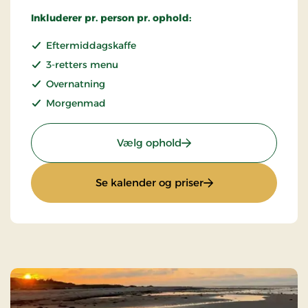
Inkluderer pr. person pr. ophold:
Eftermiddagskaffe
3-retters menu
Overnatning
Morgenmad
: Weekend- & hverdagso
Vælg ophold
: Weekend- & hverd
Se kalender og priser