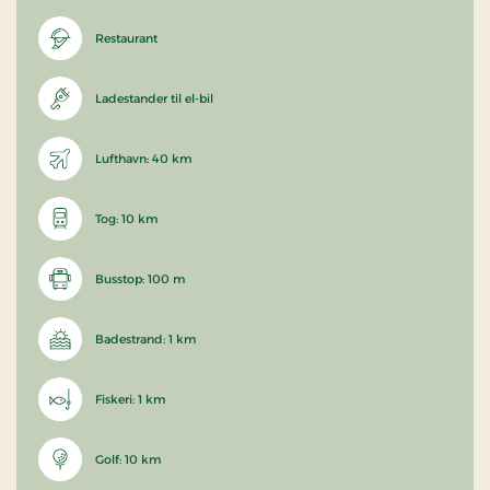
Restaurant
Ladestander til el-bil
Lufthavn: 40 km
Tog: 10 km
Busstop: 100 m
Badestrand: 1 km
Fiskeri: 1 km
Golf: 10 km