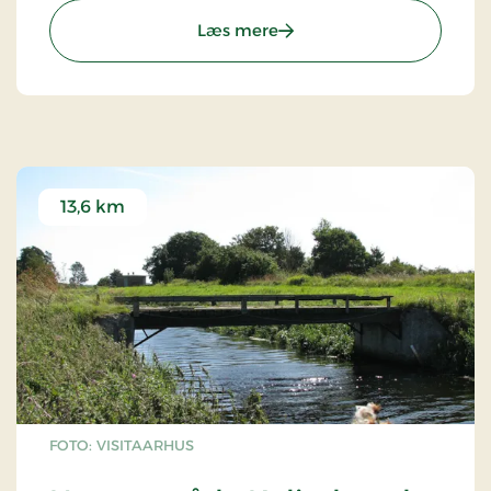
: Kattegatcentret - et hav 
Læs mere
13,6 km
FOTO: VISITAARHUS