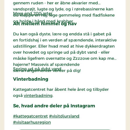
gennem ruden - her er åbne akvarier med
vandsprøjt, lugte og lyde, og i rørebassinerne kan
Mere end 200 arter
.
du klappe en haj, lege gemmeleg med fladfiskene
og holde i hånd med krabber.
Alt mellem himmel og hav
Du kan også dyste, lære og endda stå i gabet på
en fortidshaj i en verden af spændende, interaktive
udstillinger. Eller hvad med at hive dykkerdragten
over hovedet og springe ud på dybt vand - eller
måske ligefrem overnatte og Zzzzove om kap med
hajerne? Massevis af spændende
Spring ud på dybt vand
.
særarrangementer venter på dig!
Vinterbadning
Kattegatcentret har åbent hele året og tilbyder
også
vinterbadning
.
Se, hvad andre deler på Instagram
#kattegatcentret
#visitdjursland
#visitaarhusregion