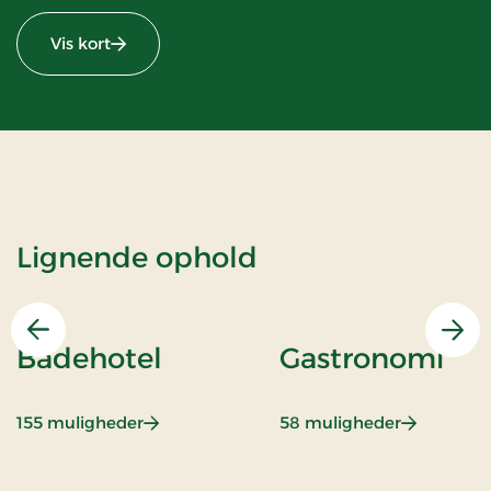
Vis kort
Lignende ophold
Forrige
Næs
Badehotel
Gastronomi
: Badehotel
: Gastrono
155 muligheder
58 muligheder