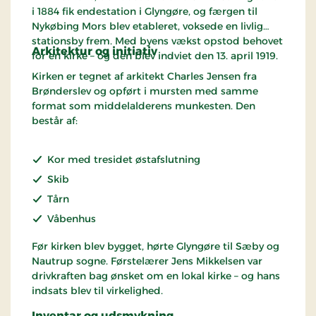
i 1884 fik endestation i Glyngøre, og færgen til
Nykøbing Mors blev etableret, voksede en livlig
stationsby frem. Med byens vækst opstod behovet
Arkitektur og initiativ
for en kirke – og den blev indviet den 13. april 1919.
Kirken er tegnet af arkitekt Charles Jensen fra
Brønderslev og opført i mursten med samme
format som middelalderens munkesten. Den
består af:
Kor med tresidet østafslutning
Skib
Tårn
Våbenhus
Før kirken blev bygget, hørte Glyngøre til Sæby og
Nautrup sogne. Førstelærer Jens Mikkelsen var
drivkraften bag ønsket om en lokal kirke – og hans
indsats blev til virkelighed.
Inventar og udsmykning