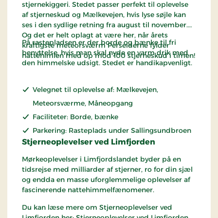
stjernekiggeri. Stedet passer perfekt til oplevelse
af stjerneskud og Mælkevejen, hvis lyse søjle kan
ses i den sydlige retning fra august til november.
Og det er helt oplagt at være her, når årets
På rastepladsen er der borde og bænke til fri
kraftigste meteorsværm Perseiderne fylder
benyttelse, hvis man skal nyde en varm drik med
nattehimlen med op mod 100 stjerneskud i timen!
den himmelske udsigt. Stedet er handikapvenligt.
Velegnet til oplevelse af: Mælkevejen,
Meteorsværme, Måneopgang
Faciliteter: Borde, bænke
Parkering: Rasteplads under Sallingsundbroen
Stjerneoplevelser ved Limfjorden
Mørkeoplevelser i Limfjordslandet byder på en
tidsrejse med milliarder af stjerner, ro for din sjæl
og endda en masse uforglemmelige oplevelser af
fascinerende nattehimmelfænomener.
Du kan læse mere om Stjerneoplevelser ved
Limfjorden her:
Stjerneoplevelser ved Limfjorden