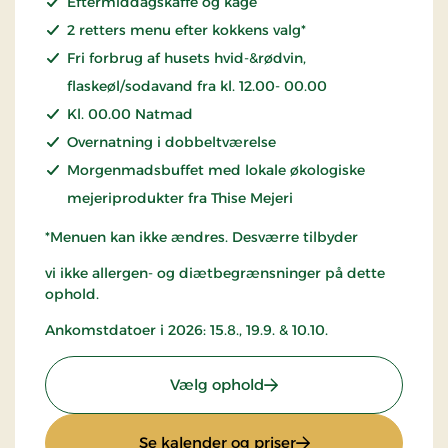
Eftermiddagskaffe og kage
2 retters menu efter kokkens valg*
Fri forbrug af husets hvid-&rødvin,
flaskeøl/sodavand fra kl. 12.00- 00.00
Kl. 00.00 Natmad
Overnatning i dobbeltværelse
Morgenmadsbuffet med lokale økologiske
mejeriprodukter fra Thise Mejeri
*Menuen kan ikke ændres. Desværre tilbyder
vi ikke allergen- og diætbegrænsninger på dette
ophold.
Ankomstdatoer i 2026:
15.8., 19.9. & 10.10.
: All-inclusive med musi
Vælg ophold
: All-inclusive med 
Se kalender og priser