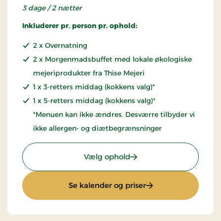
3 dage / 2 nætter
Inkluderer pr. person pr. ophold:
2 x Overnatning
2 x Morgenmadsbuffet med lokale økologiske
mejeriprodukter fra Thise Mejeri
1 x 3-retters middag (kokkens valg)*
1 x 5-retters middag (kokkens valg)*
*Menuen kan ikke ændres. Desværre tilbyder vi
ikke allergen- og diætbegrænsninger
: To dages ophold
Vælg ophold
: To dages ophold
Se kalender og priser