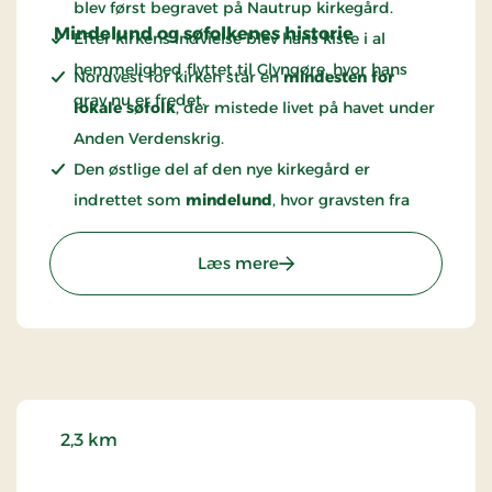
blev først begravet på Nautrup kirkegård.
Mindelund og søfolkenes historie
Efter kirkens indvielse blev hans kiste i al
hemmelighed flyttet til Glyngøre, hvor hans
Nordvest for kirken står en
mindesten for
grav nu er fredet.
lokale søfolk
, der mistede livet på havet under
Anden Verdenskrig.
Den østlige del af den nye kirkegård er
indrettet som
mindelund
, hvor gravsten fra
nedlagte gravsteder er samlet og bevaret.
: Glyngøre Kirke
Læs mere
2,3 km