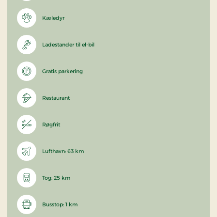
Kæledyr
Ladestander til el-bil
Gratis parkering
Restaurant
Røgfrit
Lufthavn: 63 km
Tog: 25 km
Busstop: 1 km