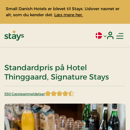
Small Danish Hotels er blevet til Stays. Udover navnet er
alt, som du kender det.
Læs mere her.
Men
Aktivt sprog: Da
Login
Stays
Standardpris på Hotel
Thinggaard, Signature Stays
530 Gæsteanmeldelser
4,548113 af 5 stjerner