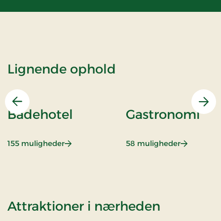
Lignende ophold
Forrige
Næs
Badehotel
Gastronomi
: Badehotel
: Gastrono
155 muligheder
58 muligheder
af Standa
Attraktioner i nærheden