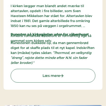
I kirken lægger man blandt andet mærke til
altertavlen, opdelt i fire billeder, som Sven
Havsteen-Mikkelsen har stået for. Altertavlen blev
indsat i 1981. Det gamle alterbillede fra omkring
1850 kan nu ses på væggen i orgelrummet.
Runesten på kirkegården uden for våbenhuset
Kirkens romanske døbefont er formentlig lige så
gammel som kirken selv.
Runestenen dukkede op, da man gennembrød
diget for at skaffe plads til et nyt kapel. Indskriften
kan (måske) tydes sådan:
”Thormod, en velbyrdig
”dreng”, rejste dette minde efter N.N. sin fader
(eller broder)."
: Hurup Kirke
Læs mere