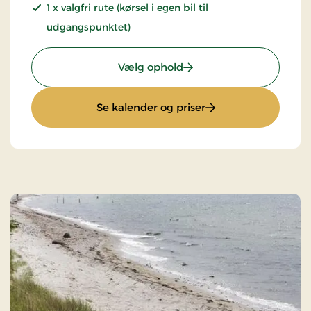
1 x valgfri rute (kørsel i egen bil til
udgangspunktet)
: Vildmarksvandringer
Vælg ophold
: Vildmarksvandring
Se kalender og priser