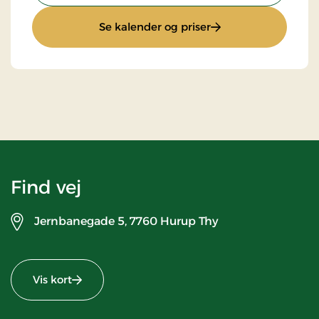
: Stays Miniferie
Se kalender og priser
Find vej
Jernbanegade 5,
7760 Hurup Thy
Vis kort