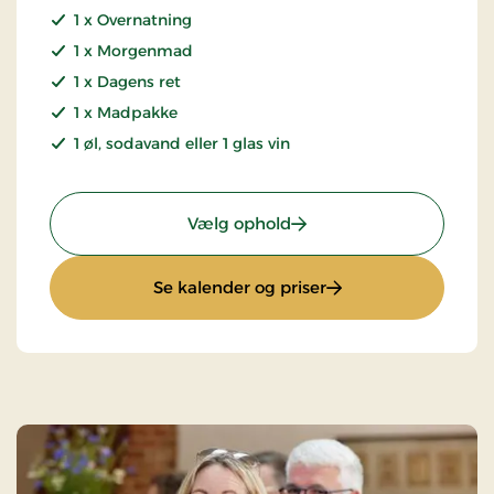
1 x Overnatning
1 x Morgenmad
1 x Dagens ret
1 x Madpakke
1 øl, sodavand eller 1 glas vin
: Montørpakke
Vælg ophold
: Montørpakke
Se kalender og priser