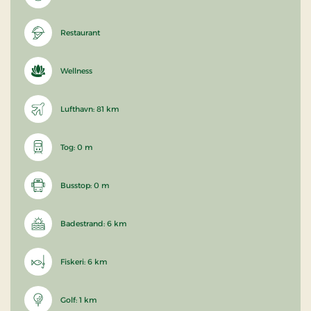
Restaurant
Wellness
Lufthavn: 81 km
Tog: 0 m
Busstop: 0 m
Badestrand: 6 km
Fiskeri: 6 km
Golf: 1 km