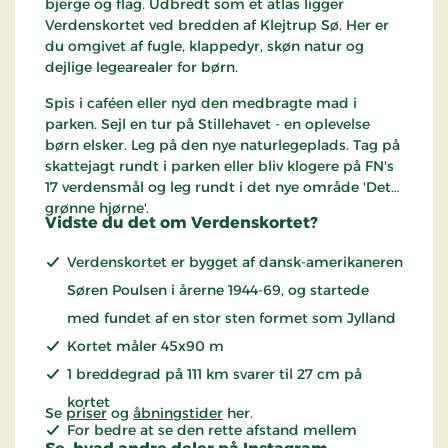
bjerge og flag. Udbredt som et atlas ligger
Verdenskortet ved bredden af Klejtrup Sø. Her er
du omgivet af fugle, klappedyr, skøn natur og
dejlige legearealer for børn.
Spis i caféen eller nyd den medbragte mad i
parken. Sejl en tur på Stillehavet - en oplevelse
børn elsker. Leg på den nye naturlegeplads. Tag på
skattejagt rundt i parken eller bliv klogere på FN's
17 verdensmål og leg rundt i det nye område 'Det
grønne hjørne'.
Vidste du det om Verdenskortet?
Verdenskortet er bygget af dansk-amerikaneren
Søren Poulsen i årerne 1944-69, og startede
med fundet af en stor sten formet som Jylland
Kortet måler 45x90 m
1 breddegrad på 111 km svarer til 27 cm på
kortet
Se
priser
og
åbningstider
her.
For bedre at se den rette afstand mellem