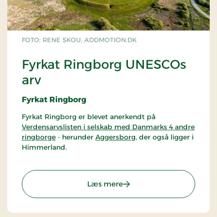
FOTO: RENE SKOU, ADDMOTION.DK
Fyrkat Ringborg UNESCOs
arv
Fyrkat Ringborg
Fyrkat Ringborg er blevet anerkendt på
Verdensarvslisten i selskab med Danmarks 4 andre
ringborge
- herunder
Aggersborg
, der også ligger i
Himmerland.
Fyrkat ringborgen er en del af
Fyrkat
Vikingemuseum
, der hører under Nordjyske
: Fyrkat Ringborg UNESCO
Læs mere
Museer.
Fyrkat Ringborg, en imponerende vikingeborg
beliggende i det smukke landskab i Himmerland,