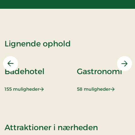
Lignende ophold
Forrige
Næs
Badehotel
Gastronomi
: Badehotel
: Gastrono
155 muligheder
58 muligheder
af Ophol
Attraktioner i nærheden