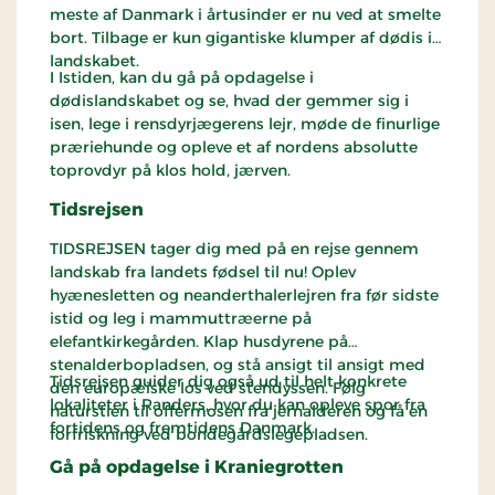
blev bygget, og hvad man indtil videre har lært om
meste af Danmark i årtusinder er nu ved at smelte
dens betydning.
bort. Tilbage er kun gigantiske klumper af dødis i
landskabet.
Rundvisningen på ringborg Fyrkat foregår på alle
I Istiden, kan du gå på opdagelse i
åbningsdage kl. 10:30 på engelsk og kl. 14:00 på
dødislandskabet og se, hvad der gemmer sig i
dansk. Varighed er ca. 30 minutter. Har du entré
isen, lege i rensdyrjægerens lejr, møde de finurlige
billet er rundvisningen gratis. Læs mere
her
.
præriehunde og opleve et af nordens absolutte
toprovdyr på klos hold, jærven.
Tidsrejsen
TIDSREJSEN tager dig med på en rejse gennem
landskab fra landets fødsel til nu! Oplev
hyænesletten og neanderthalerlejren fra før sidste
istid og leg i mammuttræerne på
elefantkirkegården. Klap husdyrene på
stenalderbopladsen, og stå ansigt til ansigt med
Tidsrejsen guider dig også ud til helt konkrete
den europæiske los ved stendyssen. Følg
lokaliteter i Randers, hvor du kan opleve spor fra
naturstien til offermosen fra jernalderen og få en
fortidens og fremtidens Danmark.
forfriskning ved bondegårdslegepladsen.
Gå på opdagelse i Kraniegrotten