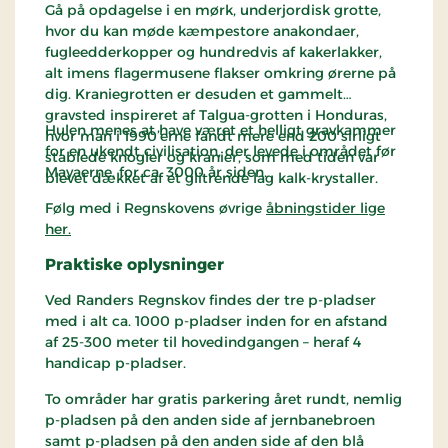
Gå på opdagelse i en mørk, underjordisk grotte,
hvor du kan møde kæmpestore anakondaer,
fugleedderkopper og hundredvis af kakerlakker,
alt imens flagermusene flakser omkring ørerne på
dig. Kraniegrotten er desuden et gammelt
gravsted inspireret af Talgua-grotten i Honduras,
Hulen menes at have været et helligt gravkammer
hvor man i 1990’erne fandt mere end 200 sirligt
for en ukendt civilisation, der levede i området før
stablede knogler og kranier, som med tiden var
Mayaerne, for ca. 3000 år siden.
blevet dækket af et glitrende lag kalk-krystaller.
Følg med i Regnskovens øvrige
åbningstider lige
her.
Praktiske oplysninger
Ved Randers Regnskov findes der tre p-pladser
med i alt ca. 1000 p-pladser inden for en afstand
af 25-300 meter til hovedindgangen – heraf 4
handicap p-pladser.
To områder har gratis parkering året rundt, nemlig
p-pladsen på den anden side af jernbanebroen
samt p-pladsen på den anden side af den blå