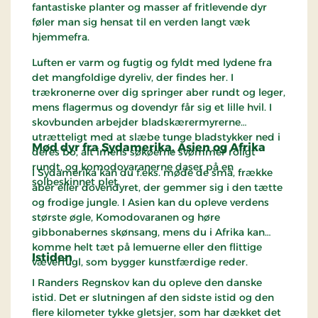
fantastiske planter og masser af fritlevende dyr
vikingetidens betydning på verdensplan. Det er en
føler man sig hensat til en verden langt væk
ære og en glæde at se Fyrkat Ringborg optaget på
hjemmefra.
UNESCOs verdensarvliste, hvor den kan inspirere
og uddanne kommende generationer om vores
Luften er varm og fugtig og fyldt med lydene fra
fælles historiske arv.
det mangfoldige dyreliv, der findes her. I
trækronerne over dig springer aber rundt og leger,
Besøgende i dag kan opleve Fyrkat Ringborg og gå
mens flagermus og dovendyr får sig et lille hvil. I
på opdagelse i fortidens levn, og ved Stormandens
skovbunden arbejder bladskærermyrerne
gård længere henne ad Fyrkatvej kan I se historien
utrætteligt med at slæbe tunge bladstykker ned i
komme til live, når der fra maj-september +
Mød dyr fra Sydamerika, Asien og Afrika
deres bo, alt imens søkøerne svømmer roligt
efterårsferien er fyldt med vikinger, der viser
rundt, og komodovaranerne daser på en
I Sydamerika kan du f.eks. møde de små, frække
vikingelivet, sysler, kamp og meget mere.
solbeskinnet plet.
aber eller dovendyret, der gemmer sig i den tætte
og frodige jungle. I Asien kan du opleve verdens
største øgle, Komodovaranen og høre
Guidet rundvisning
gibbonabernes skønsang, mens du i Afrika kan
komme helt tæt på lemuerne eller den flittige
Kom helt tæt på Harald Blåtand og vikingetiden
Istiden
væverfugl, som bygger kunstfærdige reder.
med en guidet rundvisning på Fyrkat ringborg.
Oplev, hvad en ringborg egentlig er, og få indblik i
I Randers Regnskov kan du opleve den danske
livet for de mennesker, der engang boede her. Hør
istid. Det er slutningen af den sidste istid og den
de spændende historier om, hvordan ringborgen
flere kilometer tykke gletsjer, som har dækket det