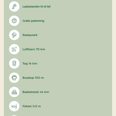
Ladestander til el-bil
Gratis parkering
Restaurant
Lufthavn: 70 km
Tog: 14 km
Busstop: 100 m
Badestrand: 44 km
Fiskeri: 0,5 m