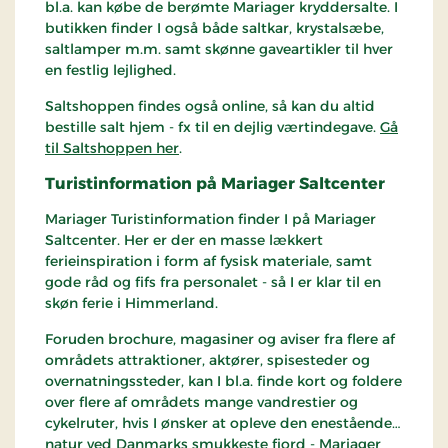
bl.a. kan købe de berømte Mariager kryddersalte. I
butikken finder I også både saltkar, krystalsæbe,
saltlamper m.m. samt skønne gaveartikler til hver
en festlig lejlighed.
Saltshoppen findes også online, så kan du altid
bestille salt hjem - fx til en dejlig værtindegave.
Gå
til Saltshoppen her
.
Turistinformation på Mariager Saltcenter
Mariager Turistinformation finder I på Mariager
Saltcenter. Her er der en masse lækkert
ferieinspiration i form af fysisk materiale, samt
gode råd og fifs fra personalet - så I er klar til en
skøn ferie i Himmerland.
Foruden brochure, magasiner og aviser fra flere af
områdets attraktioner, aktører, spisesteder og
overnatningssteder, kan I bl.a. finde kort og foldere
over flere af områdets mange vandrestier og
cykelruter, hvis I ønsker at opleve den enestående
natur ved Danmarks smukkeste fjord - Mariager