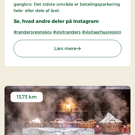
gangbro. Det sidste område er betalingsparkering
hele- eller dele af året.
Se, hvad andre deler på Instagram
#randersregnskov
#visitranders
#visitaarhusregion
: Randers Regnskov
Læs mere
13,73 km