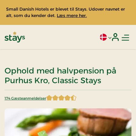
Small Danish Hotels er blevet til Stays. Udover navnet er
alt, som du kender det.
Læs mere her.
Men
Aktivt sprog: Da
Login
Stays
Ophold med halvpension på
Purhus Kro, Classic Stays
174 Gæsteanmeldelser
4,698276 af 5 stjerner