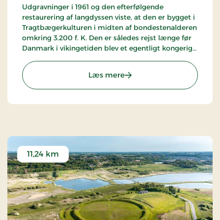
Udgravninger i 1961 og den efterfølgende
restaurering af langdyssen viste, at den er bygget i
Tragtbægerkulturen i midten af bondestenalderen
omkring 3.200 f. K. Den er således rejst længe før
Danmark i vikingetiden blev et egentligt kongerige.
Det særligt imponerende ved langdyssen er den
næsten intakte randstenskæde (1) med i alt 62
: Kongehøjen ved Voldste
Læs mere
sten langs højens fod, samt de to meget
velbevarede gravkamre som højen skjuler. En del
af forklaringen på at dyssen er så velbevaret ligger
i, at den blev frivilligt fredet allerede i 1892, og
måske også i at det ifølge folketroen kunne gå folk
meget ilde, hvis de brød stenkredsen omkring
dyssen eller på anden vis forgreb sig på den.
11,24 km
Læs mere
her