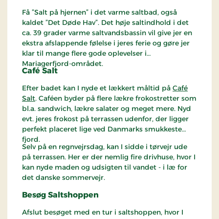
Få ”Salt på hjernen” i det varme saltbad, også
kaldet ”Det Døde Hav”. Det høje saltindhold i det
ca. 39 grader varme saltvandsbassin vil give jer en
ekstra afslappende følelse i jeres ferie og gøre jer
klar til mange flere gode oplevelser i
Mariagerfjord-området.
Café Salt
Efter badet kan I nyde et lækkert måltid på
Café
Salt
. Caféen byder på flere lækre frokostretter som
bl.a. sandwich, lækre salater og meget mere. Nyd
evt. jeres frokost på terrassen udenfor, der ligger
perfekt placeret lige ved Danmarks smukkeste
fjord.
Selv på en regnvejrsdag, kan I sidde i tørvejr ude
på terrassen. Her er der nemlig fire drivhuse, hvor I
kan nyde maden og udsigten til vandet - i læ for
det danske sommervejr.
Besøg Saltshoppen
Afslut besøget med en tur i saltshoppen, hvor I