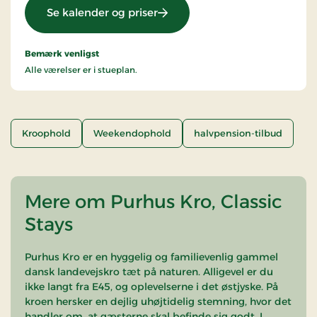
: Ophold med halvpension
Se kalender og priser
Bemærk venligst
Alle værelser er i stueplan.
Kroophold
Weekendophold
halvpension-tilbud
Mere om Purhus Kro, Classic
Stays
Purhus Kro er en hyggelig og familievenlig gammel
dansk landevejskro tæt på naturen. Alligevel er du
ikke langt fra E45, og oplevelserne i det østjyske. På
kroen hersker en dejlig uhøjtidelig stemning, hvor det
handler om, at gæsterne skal befinde sig godt. I