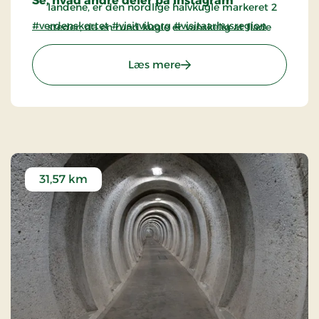
Se, hvad andre deler på Instagram
landene, er den nordlige halvkugle markeret 2
#verdenskortet
#visitviborg
#visitaarhusregion
steder, da en rund kugle er vanskelig at flade
ud
: Verdenskortet ved Klejtr
Læs mere
Ækvator er markeret med røde pæle.
31,57 km