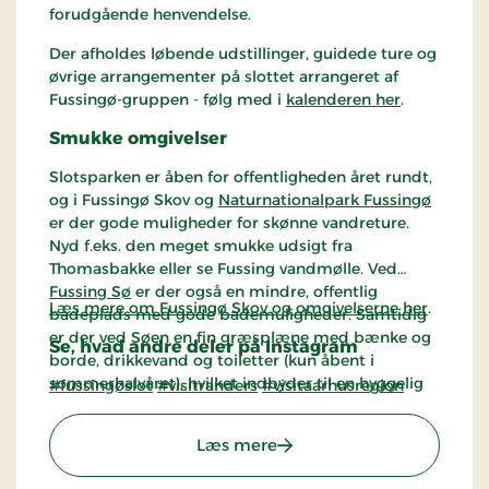
forudgående henvendelse.
Der afholdes løbende udstillinger, guidede ture og
øvrige arrangementer på slottet arrangeret af
Fussingø-gruppen - følg med i
kalenderen her
.
Smukke omgivelser
Slotsparken er åben for offentligheden året rundt,
og i Fussingø Skov og
Naturnationalpark Fussingø
er der gode muligheder for skønne vandreture.
Nyd f.eks. den meget smukke udsigt fra
Thomasbakke eller se Fussing vandmølle. Ved
Fussing Sø
er der også en mindre, offentlig
Læs mere om Fussingø Skov og omgivelserne her
.
badeplads med gode bademuligheder. Samtidig
er der ved Søen en fin græsplæne med bænke og
Se, hvad andre deler på Instagram
borde, drikkevand og toiletter (kun åbent i
sommerhalvåret), hvilket indbyder til en hyggelig
#fussingøslot
#visitranders
#visitaarhusregion
dag med venner og familie.
: Fussingø Slot
Læs mere