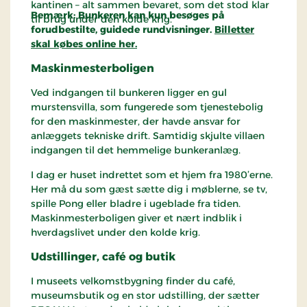
kantinen – alt sammen bevaret, som det stod klar
Bemærk: Bunkeren kan kun besøges på
til brug under den kolde krig.
forudbestilte, guidede rundvisninger.
Billetter
skal købes online her.
Maskinmesterboligen
Ved indgangen til bunkeren ligger en gul
murstensvilla, som fungerede som tjenestebolig
for den maskinmester, der havde ansvar for
anlæggets tekniske drift. Samtidig skjulte villaen
indgangen til det hemmelige bunkeranlæg.
I dag er huset indrettet som et hjem fra 1980’erne.
Her må du som gæst sætte dig i møblerne, se tv,
spille Pong eller bladre i ugeblade fra tiden.
Maskinmesterboligen giver et nært indblik i
hverdagslivet under den kolde krig.
Udstillinger, café og butik
I museets velkomstbygning finder du café,
museumsbutik og en stor udstilling, der sætter