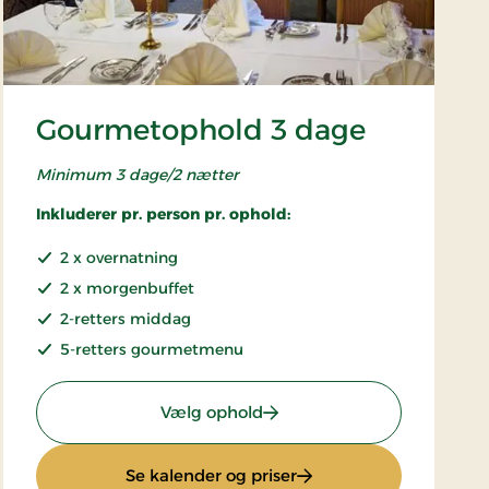
Gourmetophold 3 dage
Minimum 3 dage/2 nætter
Inkluderer pr. person pr. ophold:
2 x overnatning
2 x morgenbuffet
2-retters middag
5-retters gourmetmenu
: Gourmetophold 3 dage
Vælg ophold
: Gourmetophold 3 dag
Se kalender og priser