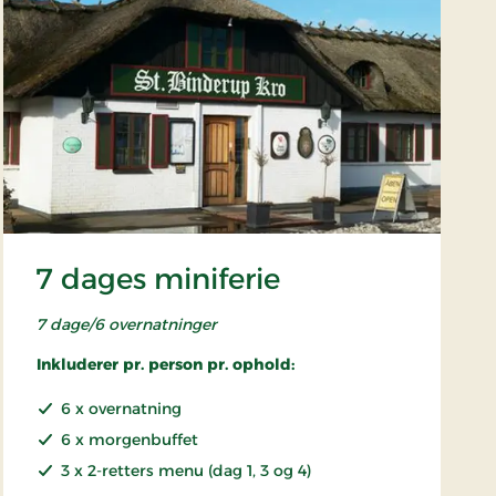
7 dages miniferie
7 dage/6 overnatninger
Inkluderer pr. person pr. ophold:
6 x overnatning
6 x morgenbuffet
3 x 2-retters menu (dag 1, 3 og 4)