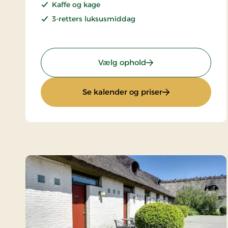
Kaffe og kage
3-retters luksusmiddag
: weekend- og hverd
Vælg ophold
: weekend- og h
Se kalender og priser