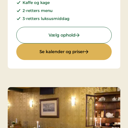
Kaffe og kage
2-retters menu
3-retters luksusmiddag
agsophold 2 dage
: weekend- og hverdags
Vælg ophold
verdagsophold 2 dage
: weekend- og hver
Se kalender og priser