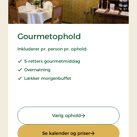
Gourmetophold
Inkluderer pr. person pr. ophold:
5-retters gourmetmiddag
Overnatning
Lækker morgenbuffet
: Gourmetophold
Vælg ophold
: Gourmetophold
Se kalender og priser