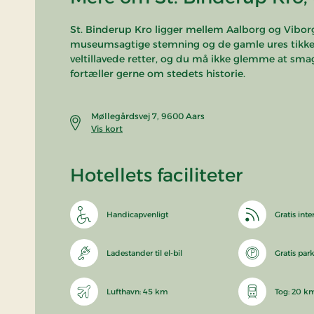
St. Binderup Kro ligger mellem Aalborg og Vibor
museumsagtige stemning og de gamle ures tikken. 
veltillavede retter, og du må ikke glemme at s
fortæller gerne om stedets historie.
Møllegårdsvej 7, 9600 Aars
Vis kort
Hotellets faciliteter
Handicapvenligt
Gratis inte
Ladestander til el-bil
Gratis par
Lufthavn: 45 km
Tog: 20 k