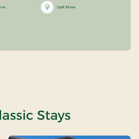
00 m
Golf: 19 km
lassic Stays