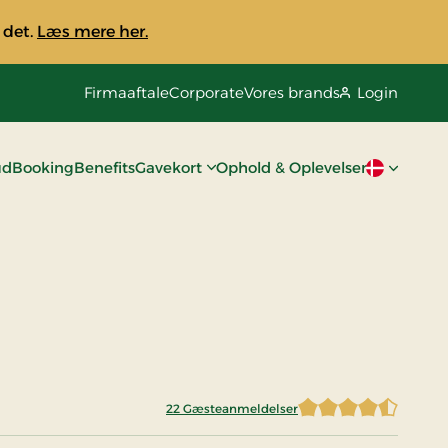
 det.
Læs mere her.
Firmaaftale
Corporate
Vores brands
Login
ud
Booking
Benefits
Gavekort
Ophold & Oplevelser
Aktivt spro
22 Gæsteanmeldelser
4,3636