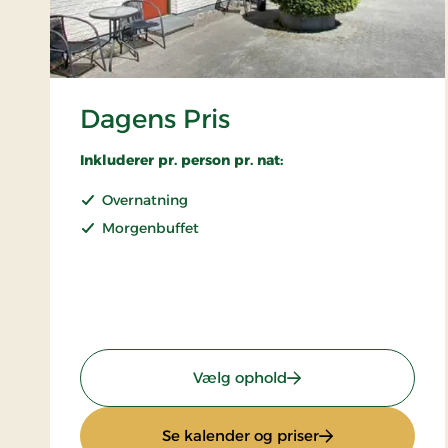
Dagens Pris
Inkluderer pr. person pr. nat:
Overnatning
Morgenbuffet
: Dagens Pris
Vælg ophold
: Dagens Pris
Se kalender og priser