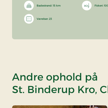
Badestrand: 15 km
Fiskeri: 1
Værelser: 23
Andre ophold på
St. Binderup Kro, C