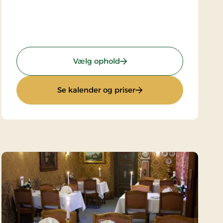
ophold 3 dage
: 7 dages miniferie
Vælg ophold
dagsophold 3 dage
: 7 dages miniferie
Se kalender og priser