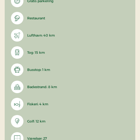
Gratis parkering
Restaurant
Lufthavn: 40 km
Tog: 15 km
Busstop: 1 km
Badestrand: 8 km
Fiskeri: 4 km
Golf: 12 km
Værelser: 27