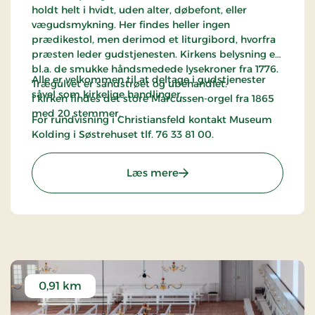
holdt helt i hvidt, uden alter, døbefont, eller
vægudsmykning. Her findes heller ingen
prædikestol, men derimod et liturgibord, hvorfra
præsten leder gudstjenesten. Kirkens belysning er
bl.a. de smukke håndsmedede lysekroner fra 1776.
Alle er velkommen til at deltage i gudstjenester
Trægulvet er sandstrøet og ubehandlet.
såvel som kirkelige handlinger.
I kirken findes det store Marcussen-orgel fra 1865
med 20 stemmer.
For rundvisning i Christiansfeld kontakt Museum
Kolding i Søstrehuset tlf. 76 33 81 00.
: Brødremenighedens Kirke
Læs mere
0,91 km