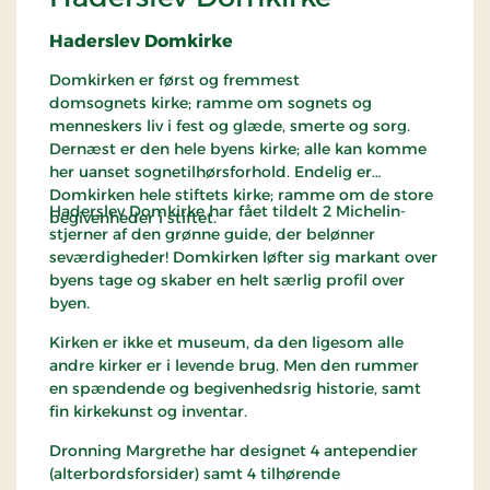
Haderslev Domkirke
Domkirken er først og fremmest
domsognets kirke; ramme om sognets og
menneskers liv i fest og glæde, smerte og sorg.
Dernæst er den hele byens kirke; alle kan komme
her uanset sognetilhørsforhold. Endelig er
Domkirken hele stiftets kirke; ramme om de store
Haderslev Domkirke har fået tildelt 2 Michelin-
begivenheder i stiftet.
stjerner af den grønne guide, der belønner
seværdigheder! Domkirken løfter sig markant over
byens tage og skaber en helt særlig profil over
byen.
Kirken er ikke et museum, da den ligesom alle
andre kirker er i levende brug. Men den rummer
en spændende og begivenhedsrig historie, samt
fin kirkekunst og inventar.
Dronning Margrethe har designet 4 antependier
(alterbordsforsider) samt 4 tilhørende