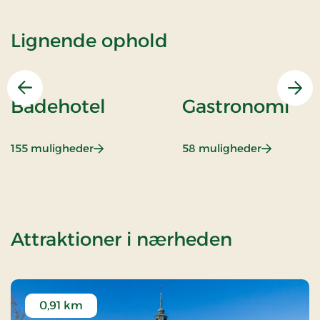
Lignende ophold
Forrige
Næs
Badehotel
Gastronomi
: Badehotel
: Gastrono
155 muligheder
58 muligheder
af Cham
Attraktioner i nærheden
0,91 km