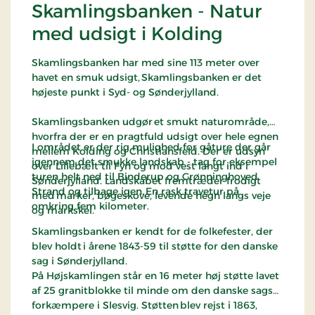
Skamlingsbanken - Natur
med udsigt i Kolding
Skamlingsbanken har med sine 113 meter over
havet en smuk udsigt, Skamlingsbanken er det
højeste punkt i Syd- og Sønderjylland.
Skamlingsbanken udgør et smukt naturområde,
hvorfra der er en pragtfuld udsigt over hele egnen
I området er der rig mulighed for gåture der går
mellem Kolding og Christiansfeld. Der er udsyn
igennem det smukke landskab - tag for eksempel
over Lillebælt til Fyn og mod vest langt ind i
turen helt ned til Binderup og Grønninghoved
Sønderjylland. Landskabet fremtræder frodigt
Strand og tilbage igen. En rask travetur på
med marker, bøgeskove, levende hegn langs veje
omkring fem kilometer.
og markskel.
Skamlingsbanken er kendt for de folkefester, der
blev holdt i årene 1843-59 til støtte for den danske
sag i Sønderjylland.
På Højskamlingen står en 16 meter høj støtte lavet
af 25 granitblokke til minde om den danske sags
forkæmpere i Slesvig. Støtten blev rejst i 1863,