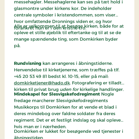
messehagler. Messehaglerne kan ses på tæt hold i
glasmontre under kirkens kor. De indeholder
centrale symboler i kristendommen, som viser
hvor omfattende Dronnings viden er, og hvor
Alle er velkommen til at besøge kirken, både for at
forankret hun er i den kristne tro.
opleve et stille øjeblik til eftertanke og til at se de
mange spændende ting, som Domkirken byder
på.
Rundvisning
kan arrangeres i åbningstiderne.
Henvendelse til kirketjenerne, som træffes på tlf.
+45 20 53 49 81 bedst kl. 10-15, eller på mail:
domkirketjener@hado.dk
. Fotografering er tilladt i
kirken til privat brug
uden for
kirkelige handlinger.
Mindekapel for Slesvigskefodregiment
Nogle
fredage marcherer Slesvigskefodregiments
Musikkorps til Domkirken for at vende et blad i
deres mindebog over faldne soldater fra deres
regiment. Det er et festligt indslag og skal opleves
hvis man er i nærheden.
Domkirken er lukket for besøgende ved tjenester i
åbningstiden.