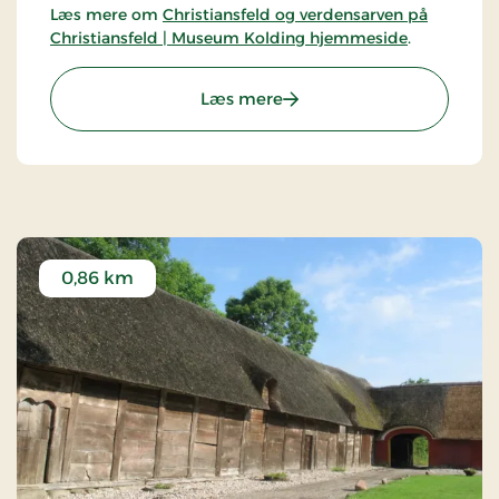
Læs mere om
Christiansfeld og verdensarven på
Christiansfeld | Museum Kolding hjemmeside
.
: Brødremenigheden i Chri
Læs mere
0,86 km