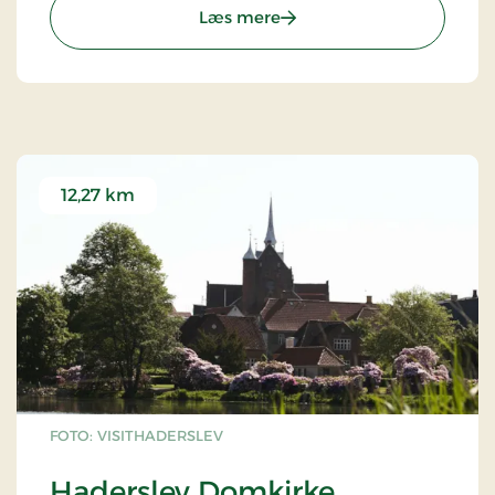
: Galleri Mørkøre - Smukt 
Læs mere
12,27 km
FOTO: VISITHADERSLEV
Haderslev Domkirke