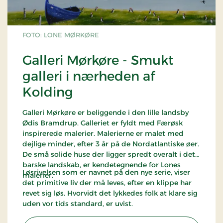
FOTO: LONE MØRKØRE
Galleri Mørkøre - Smukt
galleri i nærheden af
Kolding
Galleri Mørkøre er beliggende i den lille landsby
Ødis Bramdrup. Galleriet er fyldt med Færøsk
inspirerede malerier. Malerierne er malet med
dejlige minder, efter 3 år på de Nordatlantiske øer.
De små solide huse der ligger spredt overalt i det
barske landskab, er kendetegnende for Lones
Løsrivelsen som er navnet på den nye serie, viser
malerier.
det primitive liv der må leves, efter en klippe har
revet sig løs. Hvorvidt det lykkedes folk at klare sig
uden vor tids standard, er uvist.