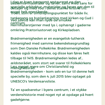
I dag er byen nænsomt restaureret og den
bestemte materialer og farver, samt med sans for
specielle arkitektur, materialer og farver gør den til
detaljer og med rod i deres stærke kristne tro.
noget helt enestående.
Troen, som er omdrejningspunktet for både liv,
tankegang og byplanlægning med kirken og Gud i
Ved juletid kan man nyde de smukke
centrum.
Herrnhuterstjerner med lys i, ophængt i gaderne
omkring Prætoriustorvet og Kirkepladsen.
Brødremenigheden er en evangelisk-luthersk
frimenighed med samme bekendelsesgrundlag
som Den Danske Folkekirke. Brødremenigheden
kaldes også Herrnhutere, og disse kan føres helt
tilbage til 1415. Brødremenigheden ledes af
ældsterådet, som stort set svarer til Folkekirkens
Læs meget mere om Christiansfeld og
menighedsråd.
Brødremenigheden – kom selv en tur til denne helt
specielle by, som den 4. juli 2015 blev optaget på
UNESCO's Verdensarvsliste.
Ta’ en spadseretur i byens centrum, i et stykke
verdenshistorie med noget nyt at opdage på hvert
gadehjørne.