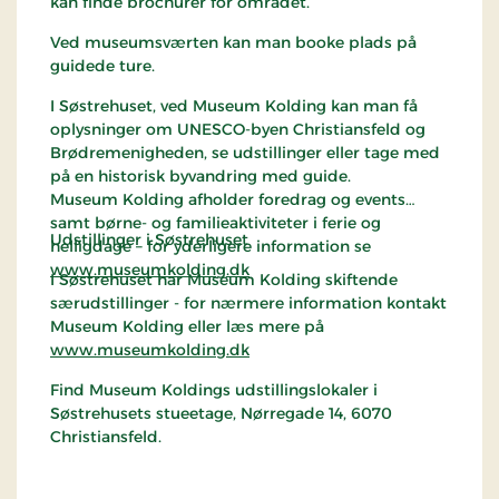
kan finde brochurer for området.
Ved museumsværten kan man booke plads på
guidede ture.
I Søstrehuset, ved Museum Kolding kan man få
oplysninger om UNESCO-byen Christiansfeld og
Brødremenigheden, se udstillinger eller tage med
på en historisk byvandring med guide.
Museum Kolding afholder foredrag og events
samt børne- og familieaktiviteter i ferie og
Udstillinger i
Søstrehuset
helligdage – for yderligere information se
www.museumkolding.dk
I Søstrehuset har Museum Kolding skiftende
særudstillinger - for nærmere information kontakt
Museum Kolding eller læs mere på
www.museumkolding.dk
Find Museum Koldings udstillingslokaler i
Søstrehusets stueetage, Nørregade 14, 6070
Christiansfeld.