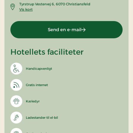
Tyrstrup Vestervej 6, 6070 Christiansfeld
Vis kort
Send en e-mail
Hotellets faciliteter
Handicapvenligt
Gratis internet
Kæledyr
Ladestander til el-bil