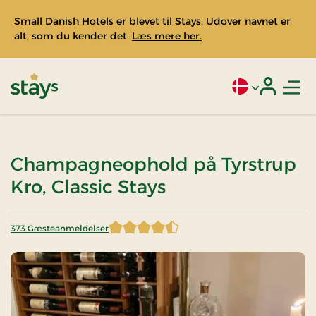
Small Danish Hotels er blevet til Stays. Udover navnet er
alt, som du kender det.
Læs mere her.
Men
Aktivt sprog: Da
Login
Stays
Champagneophold på Tyrstrup
Kro, Classic Stays
373 Gæsteanmeldelser
4,597855 af 5 stjerner