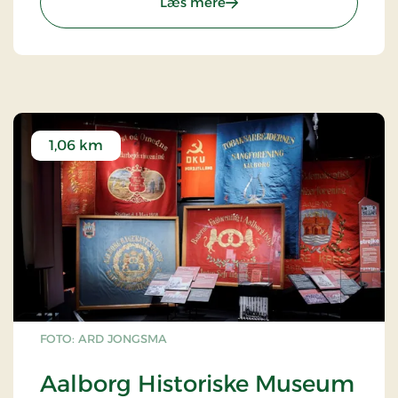
: Jomfru Ane Parken
Læs mere
1,06 km
FOTO: ARD JONGSMA
Aalborg Historiske Museum