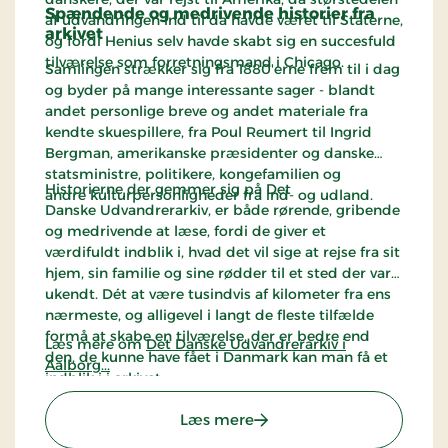
Spændende og medrivende historier fra
af udvandringen ind til da havde været til Staterne,
arkivet
og fordi Henius selv havde skabt sig en succesfuld
tilværelse som forretningsmand i Chicago.
Samlingen strækker sig fra 1880'erne frem til i dag
og byder på mange interessante sager - blandt
andet personlige breve og andet materiale fra
kendte skuespillere, fra Poul Reumert til Ingrid
Bergman, amerikanske præsidenter og danske
statsministre, politikere, kongefamilien og
Historierne der gemmer sig på Det
andre kulturpersonligheder fra ind- og udland.
Danske Udvandrerarkiv, er både rørende, gribende
og medrivende at læse, fordi de giver et
værdifuldt indblik i, hvad det vil sige at rejse fra sit
hjem, sin familie og sine rødder til et sted der var
ukendt. Dét at være tusindvis af kilometer fra ens
nærmeste, og alligevel i langt de fleste tilfælde
formå at skabe en tilværelse, der er bedre end
Læs mere om
Det Danske Udvandrerarkiv i
den, de kunne have fået i Danmark kan man få et
Aalborg...
indblik i i arkivet.
: Det Danske Udvandrerar
Læs mere