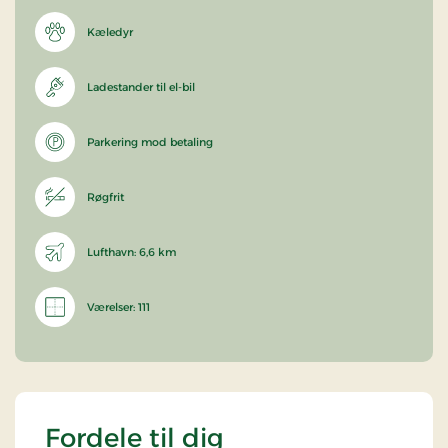
Kæledyr
Ladestander til el-bil
Parkering mod betaling
Røgfrit
Lufthavn: 6,6 km
Værelser: 111
Fordele til dig