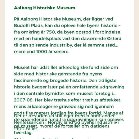
Aalborg Historiske Museum
På Aalborg Historiske Museum, der ligger ved
Budolfi Plads, kan du opleve hele byens historie –
fra omkring år 750, da byen opstod i forbindelse
med en handelsplads ved den daværende Østerå
til den spirende industriby, der lå samme sted
mere end 1000 år senere.
Museet har udstillet arkæologiske fund side om
side med historiske genstande fra byens
fascinerende og brogede historie. Den tidligste
historie bygger især på en omfattende udgravning
i den centrale bymidte, som museet foretog i
2007-08. Her blev træhus efter træhus afdækket,
mens arkæologerne gravede sig ned igennem
godt fire meters jordlag fra byens fortid. Mange af
Der er desuden udstillinger med blandt andet
de spændende fund fra udgravningen kan opleves
Renæssancen i Nordjylland og byens industriliv i
på museet, hvoraf de fortæller om datidens
1900-tallet.
hverdag.