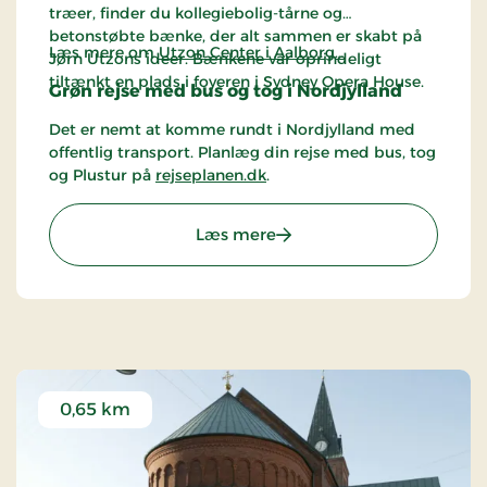
træer, finder du kollegiebolig-tårne og
betonstøbte bænke, der alt sammen er skabt på
Læs mere om
Utzon Center i Aalborg…
Jørn Utzons ideer. Bænkene var oprindeligt
tiltænkt en plads i foyeren i Sydney Opera House.
Grøn rejse med bus og tog i Nordjylland
Det er nemt at komme rundt i Nordjylland med
offentlig transport. Planlæg din rejse med bus, tog
og Plustur på
rejseplanen.dk
.
: Utzon Center
Læs mere
0,65 km