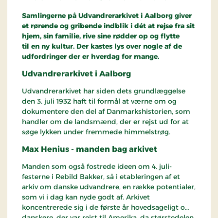
Samlingerne på
Udvandrerarkivet
i Aalborg giver
et rørende og gribende indblik i dét at rejse fra sit
hjem, sin familie, rive sine rødder op og flytte
til en ny kultur. Der kastes lys over nogle af de
udfordringer der er hverdag for mange.
Udvandrerarkivet
i Aalborg
Udvandrerarkivet har siden dets grundlæggelse
den 3. juli 1932 haft til formål at værne om og
dokumentere den del af Danmarkshistorien, som
handler om de landsmænd, der er rejst ud for at
søge lykken under fremmede himmelstrøg.
Max
Henius
- manden bag arkivet
Manden som også fostrede ideen om 4. juli-
festerne i Rebild Bakker, så i etableringen af et
arkiv om danske udvandrere, en række potentialer,
som vi i dag kan nyde godt af. Arkivet
koncentrerede sig i de første år hovedsageligt om
danskere, der var rejst til Amerika, da størstedelen