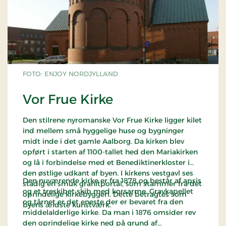
FOTO: ENJOY NORDJYLLAND
Vor Frue Kirke
Den stilrene nyromanske Vor Frue Kirke ligger kilet
ind mellem små hyggelige huse og bygninger
midt inde i det gamle Aalborg. Da kirken blev
opført i starten af 1100-tallet hed den Mariakirken
og lå i forbindelse med et Benediktinerkloster i
den østlige udkant af byen. I kirkens vestgavl ses
Den nuværende kirke er fra 1878 og består af apsis
stadig en smuk granitportal, som stammer fra det
og et treskibet skib med korsarme. Gravkapellet
oprindelige kirkebyggeri. Dette betragtes som
og tårnet er det eneste der er bevaret fra den
byens ældste kunstværk.
middelalderlige kirke. Da man i 1876 omsider rev
den oprindelige kirke ned på grund af