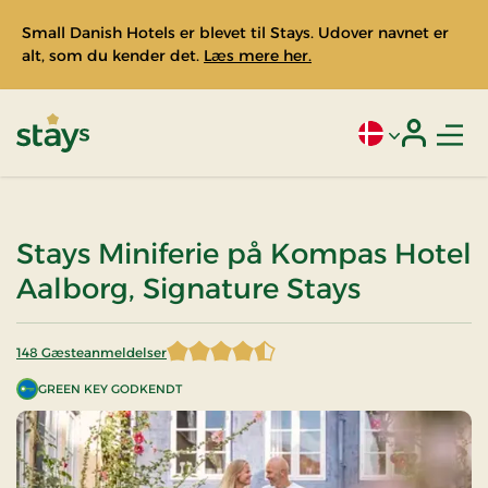
Small Danish Hotels er blevet til Stays. Udover navnet er
alt, som du kender det.
Læs mere her.
Men
Aktivt sprog: Da
Login
Stays
Stays Miniferie på Kompas Hotel
Aalborg, Signature Stays
148 Gæsteanmeldelser
4,766892 af 5 stjerner
GREEN KEY GODKENDT