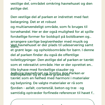
vestlige del, området omkring havnehuset og den
østlige del.
Den vestlige del af parken er indrettet med fast
belægning. Det er et robust
og multianvendeligt område, som fx bruges til
torvehandel. Her er der også mulighed for at spille
forskellige former for boldspil på boldbanen og
arrangere særlige begivenheder med musik og
Ved havnehuset er der plads til udeservering samt
dans.
et grønt lege- og opholdsområde for børn. I denne
del af parken finder du også de offentlige
toiletbygninger. Den østlige del af parken er tænkt
som et rekreativt område. Her er der oprettet en
lille byhave med forskellige stauder og
Aalborg Havnefront og Jomfru Ane Parken er
klatreplanter og et større græsareal.
tænkt som en helhed med harmoni i materialer
og belysning. De valgte materialer er rå som
fjorden – asfalt, cortenstål, beton og træ - og
samtidig optræder forfinede referencer til havet fx
med bølgende fortovsmønstre.