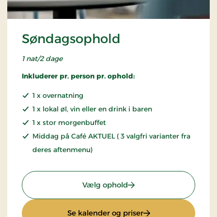
Søndagsophold
1 nat/2 dage
Inkluderer pr. person pr. ophold:
1 x overnatning
1 x lokal øl, vin eller en drink i baren
1 x stor morgenbuffet
Middag på Café AKTUEL ( 3 valgfri varianter fra
deres aftenmenu)
: Søndagsophold
Vælg ophold
: Søndagsophold
Se kalender og priser