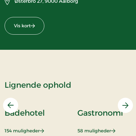
Østerbro 27,
9000 Aalborg
Vis kort
Lignende ophold
Forrige
Næs
Badehotel
Gastronomi
: Badehotel
: Gastrono
154 muligheder
58 muligheder