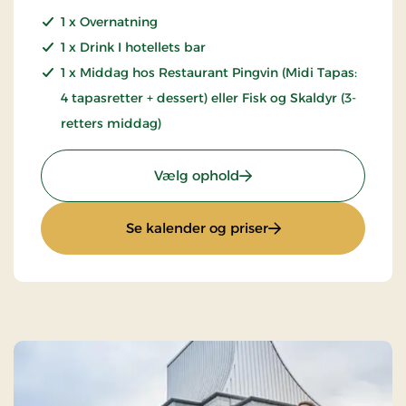
1 x Overnatning
1 x Drink I hotellets bar
1 x Middag hos Restaurant Pingvin (Midi Tapas:
4 tapasretter + dessert) eller Fisk og Skaldyr (3-
retters middag)
: Ophold med Middag
Vælg ophold
: Ophold med Midda
Se kalender og priser