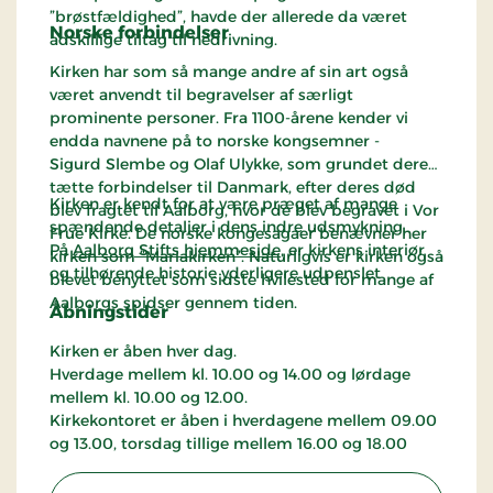
”brøstfældighed”, havde der allerede da været
Norske forbindelser
adskillige tiltag til nedrivning.
Kirken har som så mange andre af sin art også
været anvendt til begravelser af særligt
prominente personer. Fra 1100-årene kender vi
endda navnene på to norske kongsemner -
Sigurd Slembe og Olaf Ulykke, som grundet deres
tætte forbindelser til Danmark, efter deres død
Kirken er kendt for at være præget af mange
blev fragtet til Aalborg, hvor de blev begravet i Vor
spændende detaljer i dens indre udsmykning.
Frue Kirke. De norske kongesagaer benævner her
På
Aalborg Stifts hjemmeside
, er kirkens interiør
kirken som ”Mariakirken”. Naturligvis er kirken også
og tilhørende historie yderligere udpenslet
blevet benyttet som sidste hvilested for mange af
Aalborgs spidser gennem tiden.
Åbningstider
Kirken er åben hver dag.
Hverdage mellem kl. 10.00 og 14.00 og lørdage
mellem kl. 10.00 og 12.00.
Kirkekontoret er åben i hverdagene mellem 09.00
og 13.00, torsdag tillige mellem 16.00 og 18.00