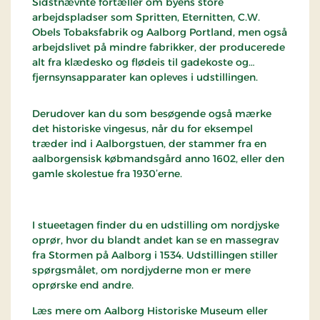
Sidstnævnte fortæller om byens store
arbejdspladser som Spritten, Eternitten, C.W.
Obels Tobaksfabrik og Aalborg Portland, men også
arbejdslivet på mindre fabrikker, der producerede
alt fra klædesko og flødeis til gadekoste og
fjernsynsapparater kan opleves i udstillingen.
Derudover kan du som besøgende også mærke
det historiske vingesus, når du for eksempel
træder ind i Aalborgstuen, der stammer fra en
aalborgensisk købmandsgård anno 1602, eller den
gamle skolestue fra 1930’erne.
I stueetagen finder du en udstilling om nordjyske
oprør, hvor du blandt andet kan se en massegrav
fra Stormen på Aalborg i 1534. Udstillingen stiller
spørgsmålet, om nordjyderne mon er mere
oprørske end andre.
Læs mere om Aalborg Historiske Museum eller