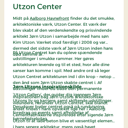
Utzon Center
Midt på
Aalborg Havnefront
finder du det smukke,
arkitektoniske værk, Utzon Center. Et værk der
blev skabt af den verdenskendte og prisvindende
arkitekt Jørn Utzon i samarbejde med hans søn
Kim Utzon. Værket stod færdigt i 2008 og var
dermed det sidste værk af Jørn Utzon inden hans
På Utzon Centret kan du opleve spændende
død samme år.
udstillinger i smukke rammer. Her gøres
arkitekturen levende og til et sted, hvor alle dine
sanser kan komme i spil. Med andre ord så leger
Utzon Centret arkitekturen ind i din krop – netop i
den ånd som Jørn Utzon skabte centret i. Af
Jørn Utzons inspirationskilde
udstillinger finder du både den permanente
’Utzon Gallery’, der guider dig igennem Jørn
Inspirationen bag Jørn Utzons arkitektoniske
Utzons liv og karriere, samt skiftende udstillinger.
vidundere, herunder Utzon Centret, skal blandt
Derudover byder centret også på rundvisning,
andet findes i hans opvækst lige her i Aalborg:
foredrag og events samt afholdelse af
Cementfabrikkerne inspirerede efter sigende Jørn
børnefødselsdag.
Utzon til at lade beton blive et væsentligt element
i hans senere arkitektur, mens også havet,