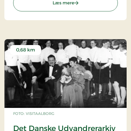
: Vor Frue Kirke
Læs mere
0,68 km
FOTO: VISITAALBORG
Det Danske Udvandrerarkiv