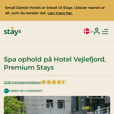
Small Danish Hotels er blevet til Stays. Udover navnet er
alt, som du kender det.
Læs mere her.
Men
Aktivt sprog: Da
Login
Stays
Spa ophold på Hotel Vejlefjord,
Premium Stays
2228 Gæsteanmeldelser
4,442101 af 5 stjerner
GREEN KEY GODKENDT