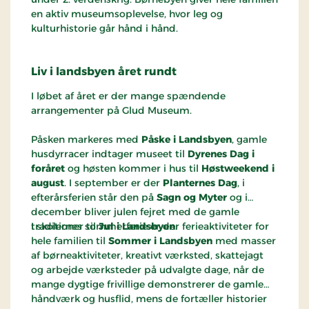
en aktiv museumsoplevelse, hvor leg og
kulturhistorie går hånd i hånd.
Liv i landsbyen
året rundt
I løbet af året er der mange spændende
arrangementer på Glud Museum.
Påsken markeres med
Påske i Landsbyen
, gamle
husdyrracer indtager museet til
Dyrenes Dag i
foråret
og høsten kommer i hus til
Høstweekend i
august
. I september er der
Planternes Dag
, i
efterårsferien står den på
Sagn og Myter
og i
december bliver julen fejret med de gamle
traditioner til
I skolernes sommerferie er der ferieaktiviteter for
Jul i Landsbyen
.
hele familien til
Sommer i Landsbyen
med masser
af børneaktiviteter, kreativt værksted, skattejagt
og arbejde værksteder på udvalgte dage, når de
mange dygtige frivillige demonstrerer de gamle
håndværk og husflid, mens de fortæller historier