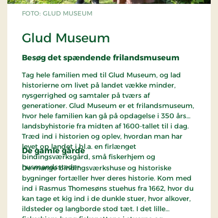
FOTO: GLUD MUSEUM
Glud Museum
Besøg det spændende frilandsmuseum
Tag hele familien med til Glud Museum, og lad
historierne om livet på landet vække minder,
nysgerrighed og samtaler på tværs af
generationer.
Glud Museum er et frilandsmuseum,
hvor hele familien kan gå på opdagelse i 350 års
landsbyhistorie fra midten af 1600-tallet til i dag.
Træd ind i historien og oplev, hvordan man har
levet op landet i bl.a. en firlænget
De gamle gårde
bindingsværksgård, små fiskerhjem og
husmandssteder.
De mange bindingsværkshuse og historiske
bygninger fortæller hver deres historie. Kom med
ind i Rasmus Thomesøns stuehus fra 1662, hvor du
kan tage et kig ind i de dunkle stuer, hvor alkover,
ildsteder og langborde stod tæt. I det lille