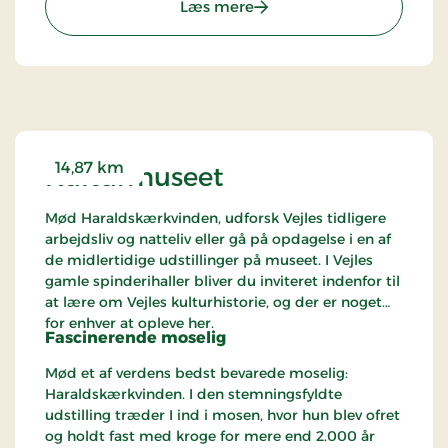
: Vejle Kunstmuseum
Læs mere
14,87 km
Kulturmuseet
Mød Haraldskærkvinden, udforsk Vejles tidligere
arbejdsliv og natteliv eller gå på opdagelse i en af
de midlertidige udstillinger på museet. I Vejles
gamle spinderihaller bliver du inviteret indenfor til
at lære om Vejles kulturhistorie, og der er noget
for enhver at opleve her.
Fascinerende moselig
Mød et af verdens bedst bevarede moselig:
Haraldskærkvinden. I den stemningsfyldte
udstilling træder I ind i mosen, hvor hun blev ofret
og holdt fast med kroge for mere end 2.000 år