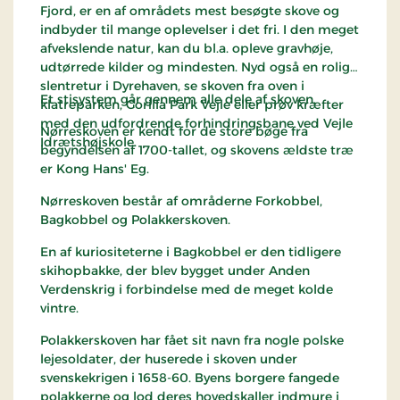
Fjord, er en af områdets mest besøgte skove og
indbyder til mange oplevelser i det fri. I den meget
afvekslende natur, kan du bl.a. opleve gravhøje,
udtørrede kilder og mindesten. Nyd også en rolig
slentretur i Dyrehaven, se skoven fra oven i
Et stisystem går gennem alle dele af skoven.
klatreparken, Gorilla Park Vejle eller prøv kræfter
med den udfordrende forhindringsbane ved Vejle
Nørreskoven er kendt for de store bøge fra
Idrætshøjskole.
begyndelsen af 1700-tallet, og skovens ældste træ
er Kong Hans' Eg.
Nørreskoven består af områderne Forkobbel,
Bagkobbel og Polakkerskoven.
En af kuriositeterne i Bagkobbel er den tidligere
skihopbakke, der blev bygget under Anden
Verdenskrig i forbindelse med de meget kolde
vintre.
Polakkerskoven har fået sit navn fra nogle polske
lejesoldater, der huserede i skoven under
svenskekrigen i 1658-60. Byens borgere fangede
polakkerne og lod deres hovedskaller indmure i