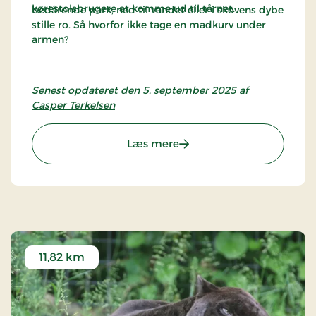
kørestolsbrugere at komme ud til tårnet.
bedårende park, ned til vandet eller i skovens dybe
stille ro. Så hvorfor ikke tage en madkurv under
armen?
Senest opdateret den 5. september 2025 af
Casper Terkelsen
: Træskohage Fyr
Læs mere
11,82 km