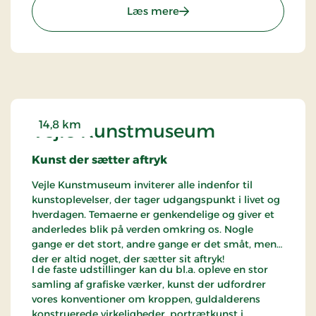
ruten online ved at følge dette link.
fremtidsportal træder du ind i år 2100, og vi byder
: Økolariet
Læs mere
Gorilla Park Vejle her
alle velkommen til et bæredygtigt samfund, hvor
den grønne omstilling for længst er slået igennem
og ordet
klimangst
hører fortiden til. Glæd dig til
at blive opslugt af fremtiden.
14,8 km
Vejle Kunstmuseum
Kunst der sætter aftryk
Vejle Kunstmuseum inviterer alle indenfor til
kunstoplevelser, der tager udgangspunkt i livet og
hverdagen. Temaerne er genkendelige og giver et
anderledes blik på verden omkring os. Nogle
gange er det stort, andre gange er det småt, men
der er altid noget, der sætter sit aftryk!
I de faste udstillinger kan du bl.a. opleve en stor
samling af grafiske værker, kunst der udfordrer
vores konventioner om kroppen, guldalderens
konstruerede virkeligheder, portrætkunst i