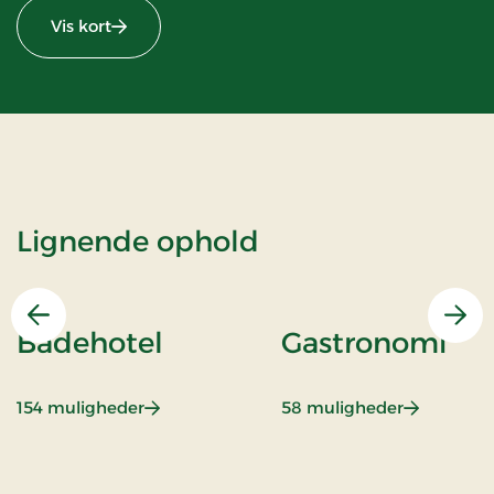
Vis kort
Lignende ophold
Forrige
Næs
Badehotel
Gastronomi
: Badehotel
: Gastrono
154 muligheder
58 muligheder