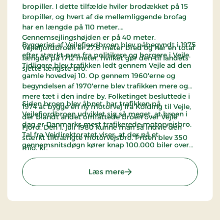
bropiller. I dette tilfælde hviler brodækket på 15
bropiller, og hvert af de mellemliggende brofag
har en længde på 110 meter.
Gennemsejlingshøjden er på 40 meter.
Byggeriet af Vejlefjordbroen blev påbegyndt i 1975
Vejlefjordbroen er 27,6 meter bred og har en total
efter stærkt pres fra politikere og borgere i Vejle.
længde på 1712 meter, hvilket gør den til landets
Tidligere blev trafikken ledt gennem Vejle ad den
sjette længste bro.
gamle hovedvej 10. Op gennem 1960'erne og
begyndelsen af 1970'erne blev trafikken mere og
mere tæt i den indre by. Folketinget besluttede i
Siden broen blev åbnet, har trafikken på
1974 at bygge en ny motorvej fra Kolding til Vejle,
Vejlefjordbroen udviklet sig så meget, at broen i
der blandt andet omfattede broen over Vejle
dag er Danmarks mest trafikerede motorvejsbro.
Fjord. Den 1. juli 1980 kunne man så indvie den
Tal fra Vejdirektoratet viser, at der på et
stærkt tiltrængte motorvejsbro. Prisen blev 350
gennemsnitsdøgn kører knap 100.000 biler over
mio. kr.
broen (2023).
Der var en vis modstand mod byggeriet fra
: Vejlefjordbroen
Læs mere
starten. Mange frygtede, at broen ville skæmme de
smukke omgivelser omkring Vejle Fjord.
Arkitekterne valgte derfor at bygge broen i en
meget neutral stil, således at broen faldt naturligt
ind i de skovklædte omgivelser omkring Vejle