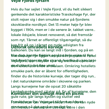
Vejle Fjords fyrtårn
Hvis du har sejlet i Vejle Fjord, vil du helt sikkert
genkende det karakteristiske Træskohage Fyr, der
stolt rejser sig i den smukke natur på fjordens
skovklædte nordkyst. Det 13 meter høje fyr blev
bygget i 1904, men er i de senere år, takket være
lokale ildsjæle, blevet renoveret, så det fremstår
som nyt. Tårnet er offentligt tilgængeligt, så du
kan frit gå op i tårnet og nyde udsigten fra
Udforsk områdets kurveje
balkonen. Du kan se langt ind i fjorden, og på en
klar dag, kan du faktisk også se hele vejen til Fyn.
Træskohage Fyr ligger tæt på det populære Hotel
Ved fyret ligger en lille strand, hvorfra du kan tage
Vejlefjord, der tilbyder spa- og wellness-ophold i
en dukkert i det fine vand.
den luksuriøse ende af skalaen. Omkring hotellets
smukke park, der er åbent for offentligheden,
finder du de historiske kurveje, der tager dig rundt
i det naturskønne område i skovene og parken.
Langs kurvejene har de opsat 20 såkaldte
tænkebænke med citater på. En af kurvejene, den
Kombiner din udflugt med en picnic
gule rute, går langs kysten og slutter ved
Træskohage Fyr. Vejen ud til fyret er blevet
I området er der mange steder, hvor du kan nyde
renoveret, så det også er muligt for
din frokost – uanset om det skal være i den