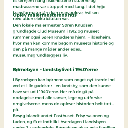
fiskerhjem hang fiskenettene i stuerne og
madrasserne var stoppet med tang. I det høje
transformatortårn kan man opleve, hvilken
Oplev malermesterens hus
revolution elektriciteten var.
Den lokale malermester Søren Knudsen
grundlagde Glud Museum i 1912 og museet
rummer også Søren Knudsens hjem, Hildesheim,
hvor man kan komme bagom museets historie og
den på mange måder anderledes
museumsgrundlæggers liv.
Børnebyen
– landsbylivet i 1940'erne
I Børnebyen kan børnene som noget nyt træde ind
ved et lille gadekær i en landsby, som den kunne
have set ud i 1940'erne. Her må de gå på
opdagelse med alle sanser, lege og udforske
omgivelserne, mens de oplever historien helt tæt
på.
Besøg blandt andet Posthuset, Frisørsalonen og
Laden, og få et indblik i hverdagen i landsbyen
under 2. verdenskrig. Børnebyen giver hele familien