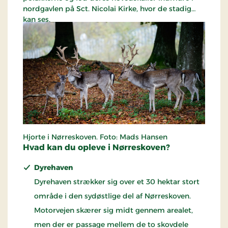
nordgavlen på Sct. Nicolai Kirke, hvor de stadig
kan ses.
Du kan også besøge Helligkilden, der blev besøgt
af syge mennesker Valborgs dag 1. maj og Sankt
Hans dag langt op i 1800-tallet. I 1905 blev kilden
istandsat, men er siden udtørret.
Hjorte i Nørreskoven. Foto: Mads Hansen
Hvad kan du opleve i Nørreskoven?
Dyrehaven
Dyrehaven strækker sig over et 30 hektar stort
område i den sydøstlige del af Nørreskoven.
Motorvejen skærer sig midt gennem arealet,
men der er passage mellem de to skovdele