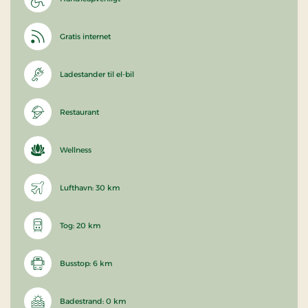
Gratis internet
Ladestander til el-bil
Restaurant
Wellness
Lufthavn: 30 km
Tog: 20 km
Busstop: 6 km
Badestrand: 0 km