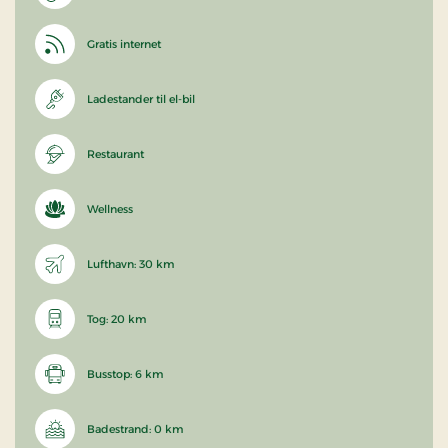
Gratis internet
Ladestander til el-bil
Restaurant
Wellness
Lufthavn: 30 km
Tog: 20 km
Busstop: 6 km
Badestrand: 0 km