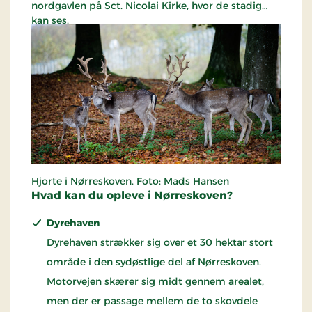
nordgavlen på Sct. Nicolai Kirke, hvor de stadig
kan ses.
Du kan også besøge Helligkilden, der blev besøgt
af syge mennesker Valborgs dag 1. maj og Sankt
Hans dag langt op i 1800-tallet. I 1905 blev kilden
istandsat, men er siden udtørret.
Hjorte i Nørreskoven. Foto: Mads Hansen
Hvad kan du opleve i Nørreskoven?
Dyrehaven
Dyrehaven strækker sig over et 30 hektar stort
område i den sydøstlige del af Nørreskoven.
Motorvejen skærer sig midt gennem arealet,
men der er passage mellem de to skovdele