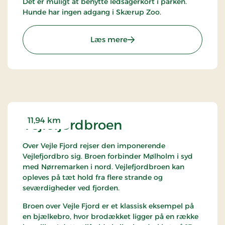
Det er muligt at benytte ledsagerkort i parken.
Hunde har ingen adgang i Skærup Zoo.
: Skærup Zoo
Læs mere
11,94 km
Vejlefjordbroen
Over Vejle Fjord rejser den imponerende
Vejlefjordbro sig. Broen forbinder Mølholm i syd
med Nørremarken i nord. Vejlefjordbroen kan
opleves på tæt hold fra flere strande og
seværdigheder ved fjorden.
Broen over Vejle Fjord er et klassisk eksempel på
en bjælkebro, hvor brodækket ligger på en række