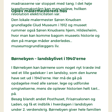
madrasserne var stoppet med tang. I det høje
transformatortårn kan man opleve, hvilken
Oplev malermesterens hus
revolution elektriciteten var.
Den lokale malermester Søren Knudsen
grundlagde Glud Museum i 1912 og museet
rummer også Søren Knudsens hjem, Hildesheim,
hvor man kan komme bagom museets historie og
den på mange måder anderledes
museumsgrundlæggers liv.
Børnebyen
– landsbylivet i 1940'erne
I Børnebyen kan børnene som noget nyt træde ind
ved et lille gadekær i en landsby, som den kunne
have set ud i 1940'erne. Her må de gå på
opdagelse med alle sanser, lege og udforske
omgivelserne, mens de oplever historien helt tæt
på.
Besøg blandt andet Posthuset, Frisørsalonen og
Laden, og få et indblik i hverdagen i landsbyen
under 2. verdenskrig. Børnebyen giver hele familien