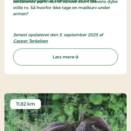
kørestolsbrugere at komme ud til tårnet.
bedårende park, ned til vandet eller i skovens dybe
stille ro. Så hvorfor ikke tage en madkurv under
armen?
Senest opdateret den 5. september 2025 af
Casper Terkelsen
: Træskohage Fyr
Læs mere
11,82 km