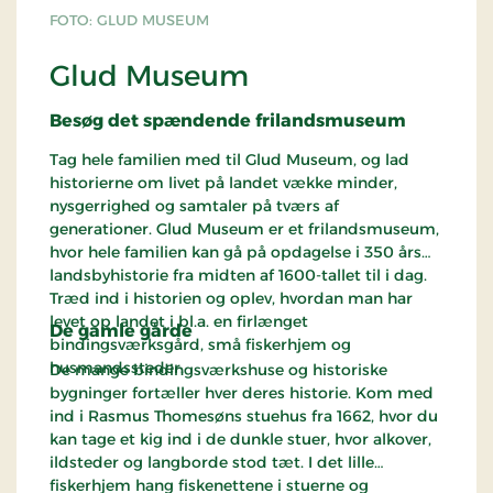
FOTO: GLUD MUSEUM
Glud Museum
Besøg det spændende frilandsmuseum
Tag hele familien med til Glud Museum, og lad
historierne om livet på landet vække minder,
nysgerrighed og samtaler på tværs af
generationer.
Glud Museum er et frilandsmuseum,
hvor hele familien kan gå på opdagelse i 350 års
landsbyhistorie fra midten af 1600-tallet til i dag.
Træd ind i historien og oplev, hvordan man har
levet op landet i bl.a. en firlænget
De gamle gårde
bindingsværksgård, små fiskerhjem og
husmandssteder.
De mange bindingsværkshuse og historiske
bygninger fortæller hver deres historie. Kom med
ind i Rasmus Thomesøns stuehus fra 1662, hvor du
kan tage et kig ind i de dunkle stuer, hvor alkover,
ildsteder og langborde stod tæt. I det lille
fiskerhjem hang fiskenettene i stuerne og