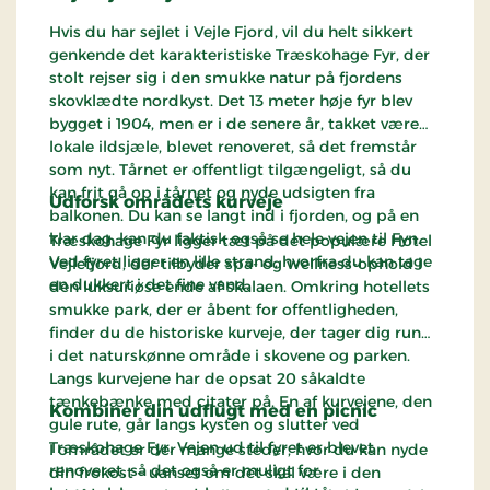
Hvis du har sejlet i Vejle Fjord, vil du helt sikkert
genkende det karakteristiske Træskohage Fyr, der
stolt rejser sig i den smukke natur på fjordens
skovklædte nordkyst. Det 13 meter høje fyr blev
bygget i 1904, men er i de senere år, takket være
lokale ildsjæle, blevet renoveret, så det fremstår
som nyt. Tårnet er offentligt tilgængeligt, så du
kan frit gå op i tårnet og nyde udsigten fra
Udforsk områdets kurveje
balkonen. Du kan se langt ind i fjorden, og på en
klar dag, kan du faktisk også se hele vejen til Fyn.
Træskohage Fyr ligger tæt på det populære Hotel
Ved fyret ligger en lille strand, hvorfra du kan tage
Vejlefjord, der tilbyder spa- og wellness-ophold i
en dukkert i det fine vand.
den luksuriøse ende af skalaen. Omkring hotellets
smukke park, der er åbent for offentligheden,
finder du de historiske kurveje, der tager dig rundt
i det naturskønne område i skovene og parken.
Langs kurvejene har de opsat 20 såkaldte
tænkebænke med citater på. En af kurvejene, den
Kombiner din udflugt med en picnic
gule rute, går langs kysten og slutter ved
Træskohage Fyr. Vejen ud til fyret er blevet
I området er der mange steder, hvor du kan nyde
renoveret, så det også er muligt for
din frokost – uanset om det skal være i den