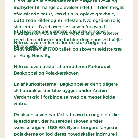
Fjord, er en af områdets mest besøgte skove og
indbyder til mange oplevelser i det fri. I den meget
afvekslende natur, kan du bl.a. opleve gravhøje,
udtørrede kilder og mindesten. Nyd også en rolig
slentretur i Dyrehaven, se skoven fra oven i
Et stisystem går gennem alle dele af skoven.
klatreparken, Gorilla Park Vejle eller prøv kræfter
med den udfordrende forhindringsbane ved Vejle
Nørreskoven er kendt for de store bøge fra
Idrætshøjskole.
begyndelsen af 1700-tallet, og skovens ældste træ
er Kong Hans' Eg.
Nørreskoven består af områderne Forkobbel,
Bagkobbel og Polakkerskoven.
En af kuriositeterne i Bagkobbel er den tidligere
skihopbakke, der blev bygget under Anden
Verdenskrig i forbindelse med de meget kolde
vintre.
Polakkerskoven har fået sit navn fra nogle polske
lejesoldater, der huserede i skoven under
svenskekrigen i 1658-60. Byens borgere fangede
polakkerne og lod deres hovedskaller indmure i