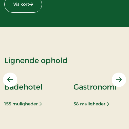
Vis kort
Lignende ophold
Forrige
Næs
Badehotel
Gastronomi
: Badehotel
: Gastrono
155 muligheder
58 muligheder