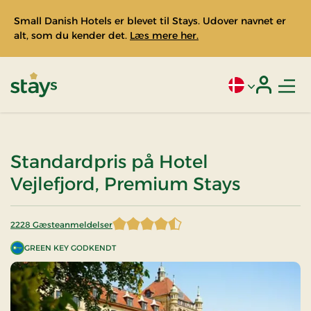
Small Danish Hotels er blevet til Stays. Udover navnet er
alt, som du kender det.
Læs mere her.
Men
Aktivt sprog: Da
Login
Stays
Standardpris på Hotel
Vejlefjord, Premium Stays
2228 Gæsteanmeldelser
4,442101 af 5 stjerner
GREEN KEY GODKENDT