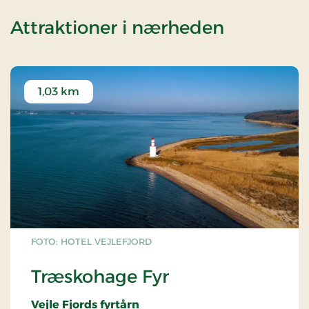
af Standa
Attraktioner i nærheden
1,03 km
FOTO: HOTEL VEJLEFJORD
Træskohage Fyr
Vejle Fjords fyrtårn