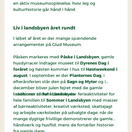
en aktiv museumsoplevelse, hvor leg og
kulturhistorie går hånd i hånd.
Liv i landsbyen
året rundt
I løbet af året er der mange spændende
arrangementer på Glud Museum.
Påsken markeres med
Påske i Landsbyen
, gamle
husdyrracer indtager museet til
Dyrenes Dag i
foråret
og høsten kommer i hus til
Høstweekend i
august
. I september er der
Planternes Dag
, i
efterårsferien står den på
Sagn og Myter
og i
december bliver julen fejret med de gamle
traditioner til
I skolernes sommerferie er der ferieaktiviteter for
Jul i Landsbyen
.
hele familien til
Sommer i Landsbyen
med masser
af børneaktiviteter, kreativt værksted, skattejagt
og arbejde værksteder på udvalgte dage, når de
mange dygtige frivillige demonstrerer de gamle
håndværk og husflid, mens de fortæller historier
fra gamle dage.