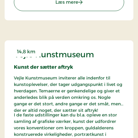
: Økolariet
Læs mere
Gorilla Park Vejle her
alle velkommen til et bæredygtigt samfund, hvor
den grønne omstilling for længst er slået igennem
og ordet
klimangst
hører fortiden til. Glæd dig til
at blive opslugt af fremtiden.
14,8 km
Vejle Kunstmuseum
Kunst der sætter aftryk
Vejle Kunstmuseum inviterer alle indenfor til
kunstoplevelser, der tager udgangspunkt i livet og
hverdagen. Temaerne er genkendelige og giver et
anderledes blik på verden omkring os. Nogle
gange er det stort, andre gange er det småt, men
der er altid noget, der sætter sit aftryk!
I de faste udstillinger kan du bl.a. opleve en stor
samling af grafiske værker, kunst der udfordrer
vores konventioner om kroppen, guldalderens
konstruerede virkeligheder, portrætkunst i