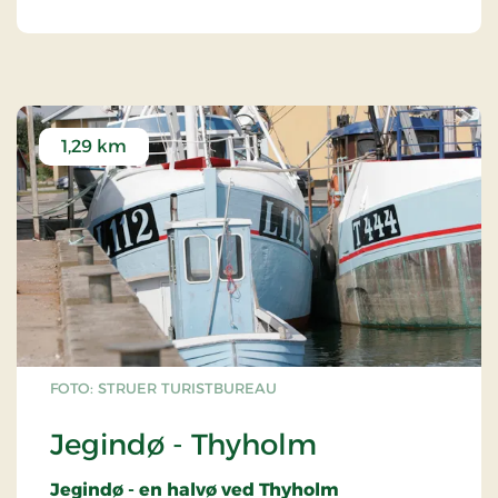
1,29 km
FOTO: STRUER TURISTBUREAU
Jegindø - Thyholm
Jegindø - en halvø ved Thyholm