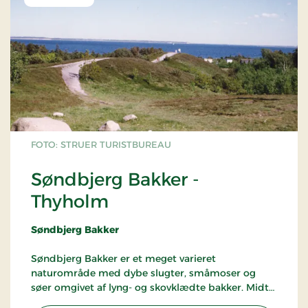
Ved havnen, der nu er udvidet med en
lystbådehavn, ligger det lille museum "Æ
Fywerhus", der fortæller om det gamle fiskeri på
Jegindø
Stranden ved Bøhl eller en gåtur ud ad Jegind Tap,
er oplagte emner for en udflugt.
FOTO: STRUER TURISTBUREAU
Søndbjerg Bakker -
Thyholm
Søndbjerg Bakker
Søndbjerg Bakker er et meget varieret
naturområde med dybe slugter, småmoser og
søer omgivet af lyng- og skovklædte bakker. Midt i
området ligger det 15 m høje Dødbjerg, hvor der