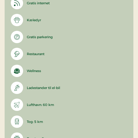
Gratis internet
Kæledyr
Gratis parkering
Restaurant
Wellness
Ladestander til el-bil
Lufthavn: 60 km
Tog: 5 km