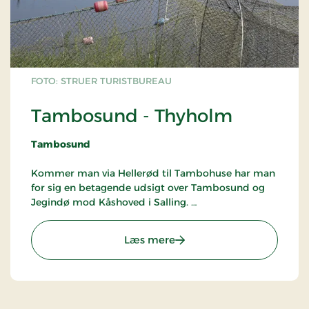
FOTO: STRUER TURISTBUREAU
Tambosund - Thyholm
Tambosund
Kommer man via Hellerød til Tambohuse har man
for sig en betagende udsigt over Tambosund og
Jegindø mod Kåshoved i Salling.
I dag er Tambohuse en charmerende bebyggelse
: Tambosund - Thyholm
Læs mere
med kro ud mod Tambosund, der siden 1916 har
været lukket af dæmningen til Jegindø. Som
bebyggelse opstod Tambohuse efter at havets
gennembrud ved Agger i 1825 havde skabt
grobund for en hel række små handelspladser i