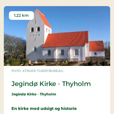
den vestlige Limfjord. Før den tid lå der blot et
færgehus på stedet.
1,22 km
Tambohuse, Gravgård, Hindsels og Oddesund var
med fra begyndelsen, men efterhånden
koncentreredes trafikken omkring Tambosund,
hvor der på begge sider af sundet blev anlagt
skibsbro lidt syd for den nuværende dæmning.
Efter anlæggelsen af havne i Thisted, Struer,
Nykøbing og Lemvig ophørte de små ladepladsers
betydning som direkte import- og eksport-havne,
men til gengæld steg deres betydning i den
indenfjordske omsætning af korn og tegl.
FOTO: STRUER TURISTBUREAU
Jegindø Kirke - Thyholm
Jegindø Kirke - Thyholm
En kirke med udsigt og historie