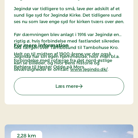
Jegindø var tidligere to små, lave øer adskilt af et
sund lige syd for Jegindø Kirke. Det tidligere sund
ses nu som lave enge syd for kirken tværs over øen.
Før dæmningen blev anlagt i 1916 var Jegindø en
rigtig ø, hvis forbindelse med fastlandet sikredes
For mere information
ved færgen over Tambosund til Tambohuse Kro.
Helt op til midten af 1900-årene var der også
Jegindø har sin egen hjemmeside, hvor man bl.a.
forbindelse med rofærge fra det nord-østlige
kan se billeder, og hvor øens historie og
Bøhløre til Hestør Odde på Mors.
seværdigheder er omtalt:
www.jegindo.dk/
.
Der er ingen bakker på Jegindø, hvis højeste punkt
: Jegindø - Thyholm
Læs mere
kun ligger 13 m over havet. Den frodige ø har været
beboet i tusinder af år - mange steder kan man
finde rester af stenalderfolkets bopladser.
I Limfjordens meget vekslende farvande rundt om
Jegindø har der altid været et godt fiskeri, og
befolkningen på øen har tidligere været lige så
meget fiskere som bønder.
2,28 km