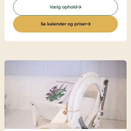
: Ophold med halvpensi
Vælg ophold
: Ophold med halvp
Se kalender og priser