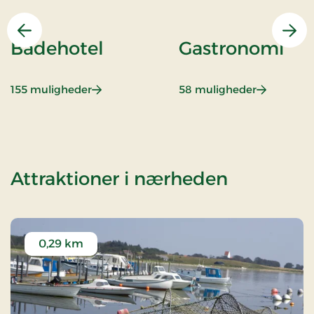
Forrige
Næs
Badehotel
Gastronomi
: Badehotel
: Gastrono
155 muligheder
58 muligheder
af Gourm
Attraktioner i nærheden
0,29 km