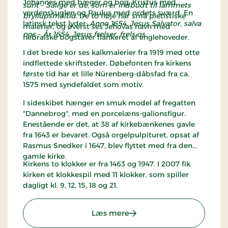
Johannes med bæger og bog, Kristus med
sunt
–
Salige er de, som er indbudt til lammets
verdenskuglen og Paulus med ordets sværd. En
bryllupsmåltid
. De to fløje har små pietistiske
latinsk tekst lyder:
Anno 1654. Jesus Salvator, salva
malerier, og øverst ses Jehovas navn med
nos
–
År 1654, Jesus frelser, frels os
.
hebraiske bogstaver flankeret af englehoveder.
I det brede kor ses kalkmalerier fra 1919 med otte
indflettede skriftsteder. Døbefonten fra kirkens
første tid har et lille Nürenberg-dåbsfad fra ca.
1575 med syndefaldet som motiv.
I sideskibet hænger en smuk model af fregatten
"Dannebrog", med en porcelæns-galionsfigur.
Enestående er det, at 38 af kirkebænkenes gavle
fra 1643 er bevaret. Også orgelpulpituret, opsat af
Rasmus Snedker i 1647, blev flyttet med fra den
gamle kirke.
Kirkens to klokker er fra 1463 og 1947. I 2007 fik
kirken et klokkespil med 11 klokker, som spiller
dagligt kl. 9, 12, 15, 18 og 21.
: Jegindø Kirke - Thyholm
Læs mere