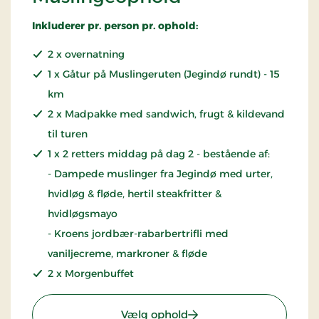
Inkluderer pr. person pr. ophold:
2 x overnatning
1 x Gåtur på Muslingeruten (Jegindø rundt) - 15
km
2 x Madpakke med sandwich, frugt & kildevand
til turen
1 x 2 retters middag på dag 2 - bestående af:
- Dampede muslinger fra Jegindø med urter,
hvidløg & fløde, hertil steakfritter &
hvidløgsmayo
- Kroens jordbær-rabarbertrifli med
vaniljecreme, markroner & fløde
2 x Morgenbuffet
: Muslingeophold
Vælg ophold