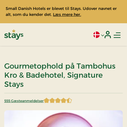
Small Danish Hotels er blevet til Stays. Udover navnet er
alt, som du kender det.
Læs mere her.
Men
Aktivt sprog: Da
Login
Stays
Gourmetophold på Tambohus
Kro & Badehotel, Signature
Stays
555 Gæsteanmeldelser
4,601802 af 5 stjerner