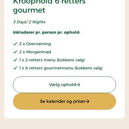
Kroophold 6 retters
gourmet
3 Days/ 2 Nights
Inkluderer pr. person pr. ophold:
2 x Overnatning
2 x Morgenmad
1 x 2-retters menu (kokkens valg)
1 x 6 retters gourmetmenu (kokkens valg)
: Kroophold 6 retters go
Vælg ophold
: Kroophold 6 retter
Se kalender og priser