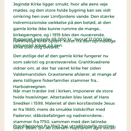
Jegindø Kirke ligger smukt, hvor alle øens veje
mødes, og den store hvide bygning kan ses vidt
omkring hen over Limfjordens vande. Den stærke
indremissionske vækkelse på øen betød, at den
gamle kirke ikke kunne rumme de mange
kirkegængere, og i 1919 blev den nuværende,
Byggeriet kostede 65.000 kr., hvoraf 12.000 blev
rummelige kirke opført. Koret fra den oprindelige
indsamlet lokalt på øen.
kirke blev dog bevaret.
Den østlige del af den gamle kirke fungerer nu
som sakristi og præsteværelse. Granitkvadrene
vidner om, at der har været kirke her siden
Valdemarstiden. Gravstenene afslører, at mange af
øens tidligere fiskerfamilier stammer fra
Harboøreegnen.
Når man træder ind i kirken, imponerer de store
hvide hvælvinger. Altertavlen blev lavet af Hans
Snedker i 1598. Maleriet af den korsfæstede Jesus
er fra 1880, mens de smukke indskrifter med
Fadervor, dåbsbefalingen og nadverordene
stammer fra 1750, sammen med den latinske
Prædikestolen fra 1640 har utraditionelle motiver:
tekst:
Beati, qvi ad coenam nuptiarum agni vocati