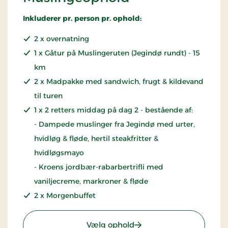
Inkluderer pr. person pr. ophold:
2 x overnatning
1 x Gåtur på Muslingeruten (Jegindø rundt) - 15
km
2 x Madpakke med sandwich, frugt & kildevand
til turen
1 x 2 retters middag på dag 2 - bestående af:
- Dampede muslinger fra Jegindø med urter,
hvidløg & fløde, hertil steakfritter &
hvidløgsmayo
- Kroens jordbær-rabarbertrifli med
vaniljecreme, markroner & fløde
2 x Morgenbuffet
: Muslingeophold
Vælg ophold