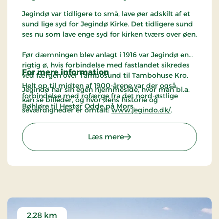
Jegindø var tidligere to små, lave øer adskilt af et
sund lige syd for Jegindø Kirke. Det tidligere sund
ses nu som lave enge syd for kirken tværs over øen.
Før dæmningen blev anlagt i 1916 var Jegindø en
rigtig ø, hvis forbindelse med fastlandet sikredes
For mere information
ved færgen over Tambosund til Tambohuse Kro.
Helt op til midten af 1900-årene var der også
Jegindø har sin egen hjemmeside, hvor man bl.a.
forbindelse med rofærge fra det nord-østlige
kan se billeder, og hvor øens historie og
Bøhløre til Hestør Odde på Mors.
seværdigheder er omtalt:
www.jegindo.dk/
.
Der er ingen bakker på Jegindø, hvis højeste punkt
: Jegindø - Thyholm
Læs mere
kun ligger 13 m over havet. Den frodige ø har været
beboet i tusinder af år - mange steder kan man
finde rester af stenalderfolkets bopladser.
I Limfjordens meget vekslende farvande rundt om
Jegindø har der altid været et godt fiskeri, og
befolkningen på øen har tidligere været lige så
meget fiskere som bønder.
2,28 km