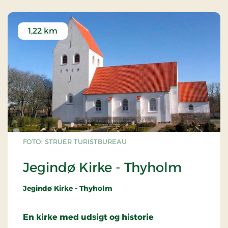
den vestlige Limfjord. Før den tid lå der blot et
færgehus på stedet.
1,22 km
Tambohuse, Gravgård, Hindsels og Oddesund var
med fra begyndelsen, men efterhånden
koncentreredes trafikken omkring Tambosund,
hvor der på begge sider af sundet blev anlagt
skibsbro lidt syd for den nuværende dæmning.
Efter anlæggelsen af havne i Thisted, Struer,
Nykøbing og Lemvig ophørte de små ladepladsers
betydning som direkte import- og eksport-havne,
men til gengæld steg deres betydning i den
indenfjordske omsætning af korn og tegl.
FOTO: STRUER TURISTBUREAU
Jegindø Kirke - Thyholm
Jegindø Kirke - Thyholm
En kirke med udsigt og historie