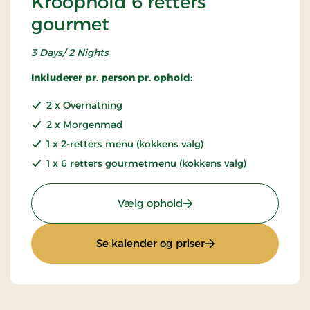
Kroophold 6 retters
gourmet
3 Days/ 2 Nights
Inkluderer pr. person pr. ophold:
2 x Overnatning
2 x Morgenmad
1 x 2-retters menu (kokkens valg)
1 x 6 retters gourmetmenu (kokkens valg)
: Kroophold 6 retters go
Vælg ophold
: Kroophold 6 retter
Se kalender og priser