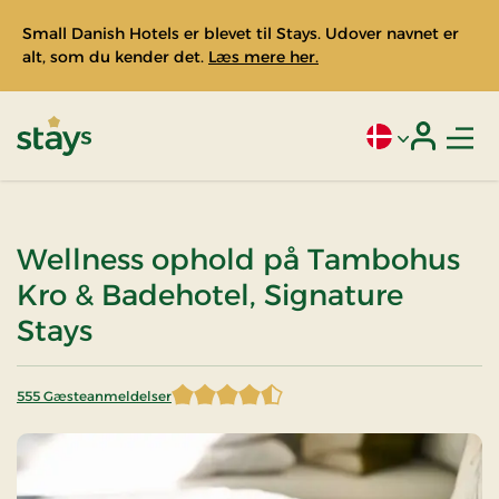
Small Danish Hotels er blevet til Stays. Udover navnet er
alt, som du kender det.
Læs mere her.
Men
Aktivt sprog: Da
Login
Stays
Wellness ophold på Tambohus
Kro & Badehotel, Signature
Stays
555 Gæsteanmeldelser
4,601802 af 5 stjerner