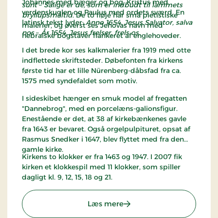
Johannes med bæger og bog, Kristus med
sunt
–
Salige er de, som er indbudt til lammets
verdenskuglen og Paulus med ordets sværd. En
bryllupsmåltid
. De to fløje har små pietistiske
latinsk tekst lyder:
Anno 1654. Jesus Salvator, salva
malerier, og øverst ses Jehovas navn med
nos
–
År 1654, Jesus frelser, frels os
.
hebraiske bogstaver flankeret af englehoveder.
I det brede kor ses kalkmalerier fra 1919 med otte
indflettede skriftsteder. Døbefonten fra kirkens
første tid har et lille Nürenberg-dåbsfad fra ca.
1575 med syndefaldet som motiv.
I sideskibet hænger en smuk model af fregatten
"Dannebrog", med en porcelæns-galionsfigur.
Enestående er det, at 38 af kirkebænkenes gavle
fra 1643 er bevaret. Også orgelpulpituret, opsat af
Rasmus Snedker i 1647, blev flyttet med fra den
gamle kirke.
Kirkens to klokker er fra 1463 og 1947. I 2007 fik
kirken et klokkespil med 11 klokker, som spiller
dagligt kl. 9, 12, 15, 18 og 21.
: Jegindø Kirke - Thyholm
Læs mere