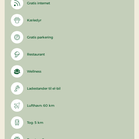
Gratis internet
Kæledyr
Gratis parkering
Restaurant
Wellness
Ladestander til el-bil
Lufthavn: 60 km
Tog: 5 km