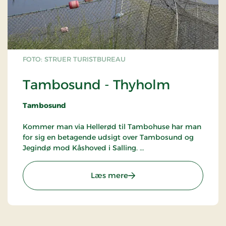
FOTO: STRUER TURISTBUREAU
Tambosund - Thyholm
Tambosund
Kommer man via Hellerød til Tambohuse har man
for sig en betagende udsigt over Tambosund og
Jegindø mod Kåshoved i Salling.
I dag er Tambohuse en charmerende bebyggelse
: Tambosund - Thyholm
Læs mere
med kro ud mod Tambosund, der siden 1916 har
været lukket af dæmningen til Jegindø. Som
bebyggelse opstod Tambohuse efter at havets
gennembrud ved Agger i 1825 havde skabt
grobund for en hel række små handelspladser i