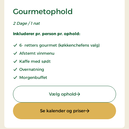
Gourmetophold
2 Dage / 1 nat
Inkluderer pr. person pr. ophold:
6- retters gourmet (køkkenchefens valg)
Afstemt vinmenu
Kaffe med sødt
Overnatning
Morgenbuffet
: Gourmetophold
Vælg ophold
: Gourmetophold
Se kalender og priser