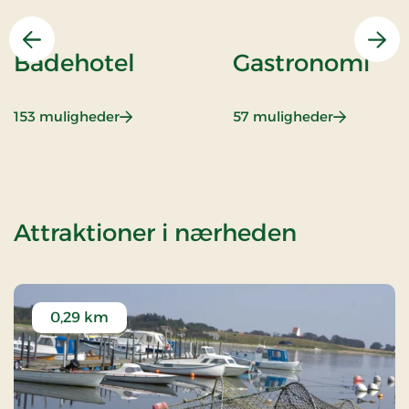
Forrige
Næs
Badehotel
Gastronomi
: Badehotel
: Gastrono
153 muligheder
57 muligheder
af Wellne
Attraktioner i nærheden
0,29 km