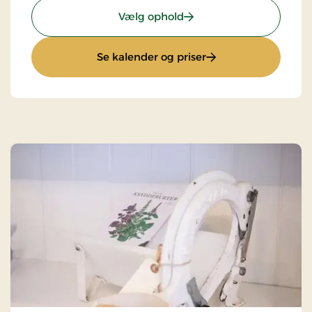
: Ophold med halvpensi
Vælg ophold
: Ophold med halvp
Se kalender og priser