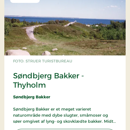
Ved havnen, der nu er udvidet med en
lystbådehavn, ligger det lille museum "Æ
Fywerhus", der fortæller om det gamle fiskeri på
Jegindø
Stranden ved Bøhl eller en gåtur ud ad Jegind Tap,
er oplagte emner for en udflugt.
FOTO: STRUER TURISTBUREAU
Søndbjerg Bakker -
Thyholm
Søndbjerg Bakker
Søndbjerg Bakker er et meget varieret
naturområde med dybe slugter, småmoser og
søer omgivet af lyng- og skovklædte bakker. Midt i
området ligger det 15 m høje Dødbjerg, hvor der