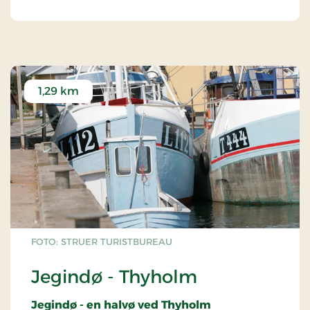
1,29 km
FOTO: STRUER TURISTBUREAU
Jegindø - Thyholm
Jegindø - en halvø ved Thyholm