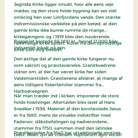
Jegindø Kirke ligger smukt, hvor alle øens veje
mødes, og den store hvide bygning kan ses vidt
omkring hen over Limfjordens vande. Den stærke
indremissionske vækkelse på øen betød, at den
gamle kirke ikke kunne rumme de mange
kirkegængere, og i 1919 blev den nuværende,
Byggeriet kostede 65.000 kr., hvoraf 12.000 blev
rummelige kirke opført. Koret fra den oprindelige
indsamlet lokalt på øen.
kirke blev dog bevaret.
Den østlige del af den gamle kirke fungerer nu
som sakristi og præsteværelse. Granitkvadrene
vidner om, at der har været kirke her siden
Valdemarstiden. Gravstenene afslører, at mange af
øens tidligere fiskerfamilier stammer fra
Harboøreegnen.
Når man træder ind i kirken, imponerer de store
hvide hvælvinger. Altertavlen blev lavet af Hans
Snedker i 1598. Maleriet af den korsfæstede Jesus
er fra 1880, mens de smukke indskrifter med
Fadervor, dåbsbefalingen og nadverordene
stammer fra 1750, sammen med den latinske
Prædikestolen fra 1640 har utraditionelle motiver:
tekst:
Beati, qvi ad coenam nuptiarum agni vocati